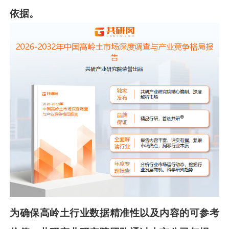
依据。
为确保
高岭土
行业数据精准性以及内容的可参考