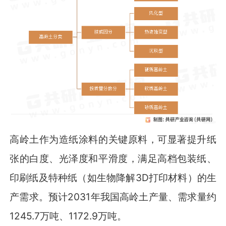
高岭土作为造纸涂料的关键原料，可显著提升纸
张的白度、光泽度和平滑度，满足高档包装纸、
印刷纸及特种纸（如生物降解3D打印材料）的生
产需求。预计2031年我国高岭土产量、需求量约
1245.7万吨、1172.9万吨。