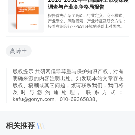
调查与产业竞争格局报告
2026-2032年中国高岭土
市场深度调查与产业竞争
格局报告
报告首先介绍了高岭土行业定义、商业模式、
产业壁垒、风险因素、产业特征及研究方法；
接着在综合行业PEST环境的基础上对国内外
市场高岭土产品产销、规模以及价格特征做了
重点分析；然后对于高岭土行业本身或相关产
业的贸易态势、经营状况进行剖析；随后对高
岭土行业产业链运行环境、区域发展态势、行
高岭土
业竞争格局、典型企业运营等几大核心要素进
行了逐个分析；随后报告对高岭土行业供需、
价格、规模、风险、策略做出来科学严谨的预
判。您若想对高岭土行业有个系统的了解或者
版权提示:共研网倡导尊重与保护知识产权，对有
想投资高岭土行业，本报告是您不可或缺的重
明确来源的内容注明出处。如发现本站文章存在
要工具。
版权、稿酬或其它问题，烦请联系我们，我们将
及时与您沟通处理。联系方式：
kefu@gonyn.com、010-69365838。
相关推荐