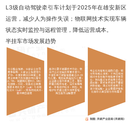
L3级自动驾驶牵引车计划于2025年在雄安新区
运营，减少人为操作失误；物联网技术实现车辆
状态实时监控与远程管理，降低运营成本。
半挂车市场发展趋势