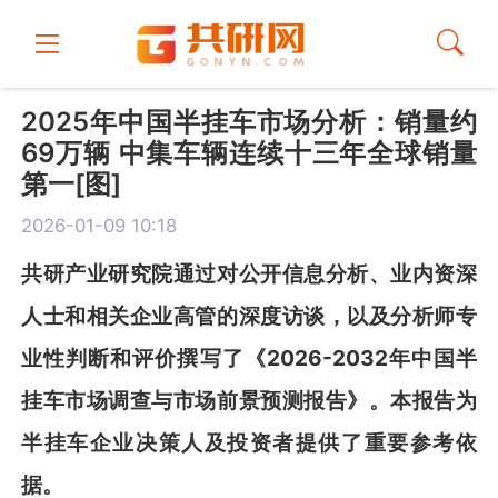
2025年中国半挂车市场分析：销量约
69万辆 中集车辆连续十三年全球销量
第一[图]
2026-01-09 10:18
共
研
产业研究院通过对公开信息分析、业内资深
人士和相关企业高管的深度访谈，以及分析师专
业性判断和评价撰写了《
2026-2032
年中国半
挂车市场调查与市场前景预测报告
》
。本报告为
半挂车
企业决策人及投资者提供了重要参考依
据。