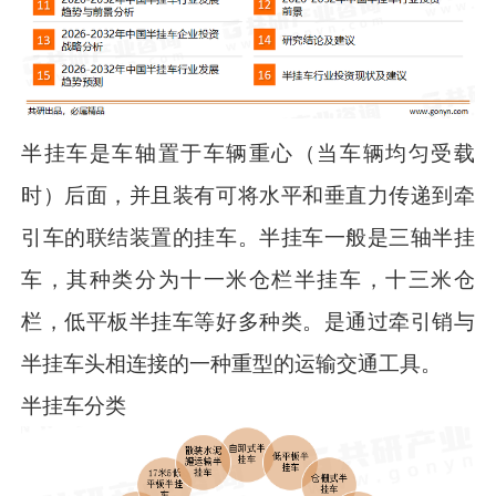
半挂车是车轴置于车辆重心（当车辆均匀受载
时）后面，并且装有可将水平和垂直力传递到牵
引车的联结装置的挂车。半挂车一般是三轴半挂
车，其种类分为十一米仓栏半挂车，十三米仓
栏，低平板半挂车等好多种类。是通过牵引销与
半挂车头相连接的一种重型的运输交通工具。
半挂车分类