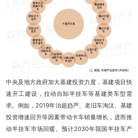
中央及地方政府加大基建投资力度，基建项目快
速开工建设，拉动自卸半挂车等基建类车型需
求。例如，2019年治超趋严、老旧车淘汰、基建
投资增速回升等因素带动卡车销量增长，进而推
动半挂车市场回暖。预计2030年我国半挂车产