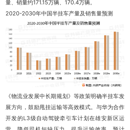
量、销量约171.15万辆、170.4万辆。
2020-2030年中国半挂车产量及销售量预测
《物流业发展中长期规划》等政策明确半挂车发
展方向，鼓励甩挂运输等高效模式。与华为合作
开发的L3级自动驾驶牵引车计划在雄安新区运
营，降低司机短缺压力，提升运输效率。预计