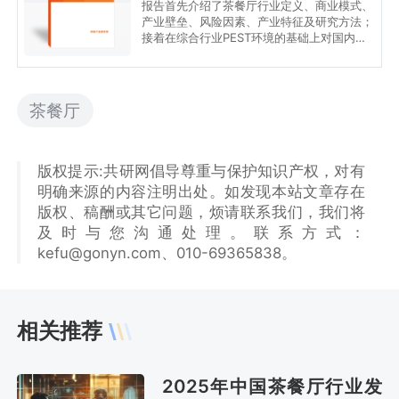
报告首先介绍了茶餐厅行业定义、商业模式、
产业壁垒、风险因素、产业特征及研究方法；
接着在综合行业PEST环境的基础上对国内外
市场茶餐厅产品产销、规模以及价格特征做了
重点分析；然后对于茶餐厅行业本身或相关产
业的贸易态势、经营状况进行剖析；随后对茶
餐厅行业产业链运行环境、区域发展态势、行
茶餐厅
业竞争格局、典型企业运营等几大核心要素进
行了逐个分析；随后报告对2026-2032年间
茶餐厅行业供需、价格、规模、风险、策略做
出来科学严谨的预判。您若想对茶餐厅行业有
版权提示:共研网倡导尊重与保护知识产权，对有
个系统的了解或者想投资茶餐厅行业，本报告
明确来源的内容注明出处。如发现本站文章存在
是您不可或缺的重要工具。
版权、稿酬或其它问题，烦请联系我们，我们将
及时与您沟通处理。联系方式：
kefu@gonyn.com、010-69365838。
相关推荐
2025年中国茶餐厅行业发