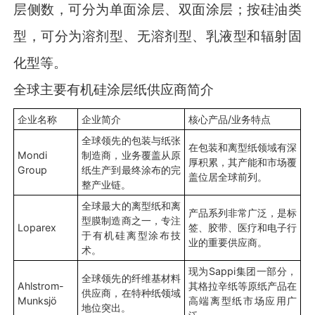
层侧数，可分为单面涂层、双面涂层；按硅油类
型，可分为溶剂型、无溶剂型、乳液型和辐射固
化型等。
全球主要有机硅涂层纸供应商简介
企业名称
企业简介
核心产品/业务特点
全球领先的包装与纸张
在包装和离型纸领域有深
Mondi
制造商，业务覆盖从原
厚积累，其产能和市场覆
Group
纸生产到最终涂布的完
盖位居全球前列。
整产业链。
全球最大的离型纸和离
产品系列非常广泛，是标
型膜制造商之一，专注
Loparex
签、胶带、医疗和电子行
于有机硅离型涂布技
业的重要供应商。
术。
现为Sappi集团一部分，
全球领先的纤维基材料
Ahlstrom-
其格拉辛纸等原纸产品在
供应商，在特种纸领域
Munksjö
高端离型纸市场应用广
地位突出。