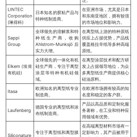
泛。
LINTEC
在亚洲市场，尤其是日本
日本知名的胶粘产品与
Corporation
和东南亚地区，拥有较强
特种纸制造商。
(琳得科)
的市场地位和影响力。
全球领先的溶解浆和特
在离型纸上游的特种原纸
Sappi
种纸生产商，收购
供应上占据优势，产品线
Group
Ahlstrom-Munksjö后
覆盖格拉辛纸等多种高端
实力大增。
原纸。
全球领先的一体化有机
在离型涂层技术和配方研
Elkem (埃肯
硅生产商，专注于离型
发上占据领导地位，为众
有机硅)
涂层等特种有机硅领
多离型纸生产商提供核心
域。
硅油原料。
欧洲知名的离型纸专业
在欧洲市场拥有较高的知
Itasa
制造商。
名度和稳定的客户群。
产品以高品质和定制化服
德国专业的离型纸和涂
Laufenberg
务著称，在工业和特种应
布纸制造商。
用领域有优势。
在高端离型材料市场有一
专注于离型纸和离型膜
定影响力，其产品被用于
Siliconature