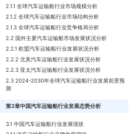
2.1.1 全球汽车运输船行业市场规模分析
2.1.2 全球汽车运输船行业市场结构分析
2.1.3 全球汽车运输船行业竞争格局分析
2.2 国外主要汽车运输船市场发展状况分析
2.2.1 欧盟汽车运输船行业发展状况分析
2.2.2 北美汽车运输船行业发展状况分析
2.2.3 亚太汽车运输船行业发展状况分析
2.3 2024-2030年全球汽车运输船行业发展前景预
测
第3章
中国汽车运输船行业发展态势分析
3.1 中国汽车运输船行业发展现状