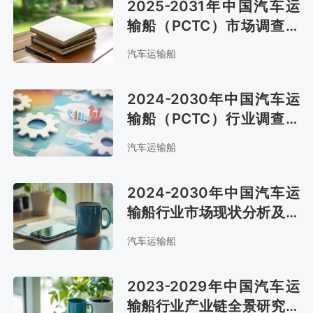
2025-2031年中国汽车运
输船（PCTC）市场调查与
行业前景预测报告
汽车运输船
2024-2030年中国汽车运
输船（PCTC）行业调查与
战略咨询报告
汽车运输船
2024-2030年中国汽车运
输船行业市场现状分析及市
场前景评估报告
汽车运输船
2023-2029年中国汽车运
输船行业产业链全景研究及