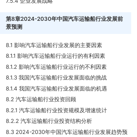
7.5.4 企业发展战略
第8章
2024-2030年中国汽车运输船行业发展前
景预测
8.1 影响汽车运输船行业发展的主要因素
8.1.1 影响汽车运输船行业运行的有利因素
8.1.2 影响汽车运输船行业运行的不利因素
8.1.3 我国汽车运输船行业发展面临的挑战
8.1.4 我国汽车运输船行业发展面临的机遇
8.2 汽车运输船行业投资回顾
8.2.1 汽车运输船行业投资规模及增速统计
8.2.2 汽车运输船行业投资结构分析
8.3 2024-2030年中国汽车运输船行业发展趋势预