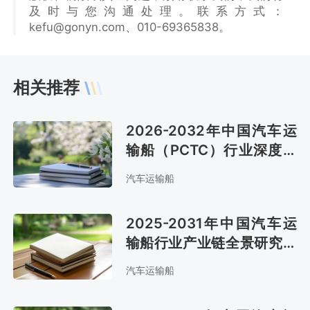
及时与您沟通处理。联系方式：
kefu@gonyn.com、010-69365838。
相关推荐
2026-2032年中国汽车运
输船（PCTC）行业深度调
研与市场运营趋势报告
汽车运输船
2025-2031年中国汽车运
输船行业产业链全景研究及
发展战略咨询报告
汽车运输船