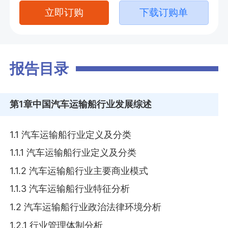
立即订购
下载订购单
报告目录
第1章
中国汽车运输船行业发展综述
1.1 汽车运输船行业定义及分类
1.1.1 汽车运输船行业定义及分类
1.1.2 汽车运输船行业主要商业模式
1.1.3 汽车运输船行业特征分析
1.2 汽车运输船行业政治法律环境分析
1.2.1 行业管理体制分析