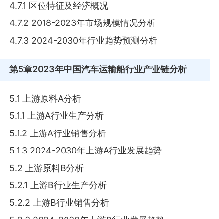
4.7.1 区位特征及经济概况
4.7.2 2018-2023年市场规模情况分析
4.7.3 2024-2030年行业趋势预测分析
第5章
2023年中国汽车运输船行业产业链分析
5.1 上游原料A分析
5.1.1 上游A行业生产分析
5.1.2 上游A行业销售分析
5.1.3 2024-2030年上游A行业发展趋势
5.2 上游原料B分析
5.2.1 上游B行业生产分析
5.2.2 上游B行业销售分析