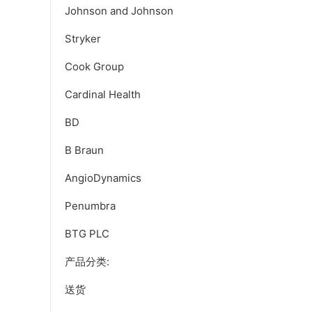
Johnson and Johnson
Stryker
Cook Group
Cardinal Health
BD
B Braun
AngioDynamics
Penumbra
BTG PLC
产品分类:
送货