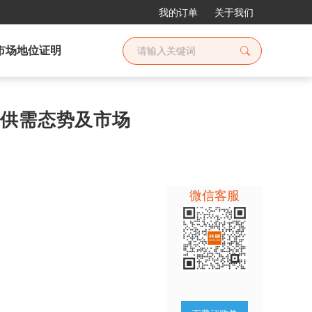
我的订单
关于我们
市场地位证明
市场供需态势及市场
微信客服