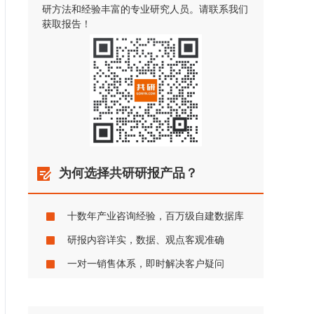
研方法和经验丰富的专业研究人员。请联系我们
获取报告！
为何选择共研研报产品？
十数年产业咨询经验，百万级自建数据库
研报内容详实，数据、观点客观准确
一对一销售体系，即时解决客户疑问