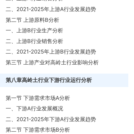
二、2021-2025年上游A行业发展趋势
第二节 上游原料B分析
一、上游B行业生产分析
二、上游B行业销售分析
二、2021-2025年上游B行业发展趋势
第三节 上游产业对高岭土行业影响分析
第八章
高岭土行业下游行业运行分析
第一节 下游需求市场A分析
一、下游A行业发展概况
二、2021-2025年下游A行业发展趋势
第二节 下游需求市场B分析