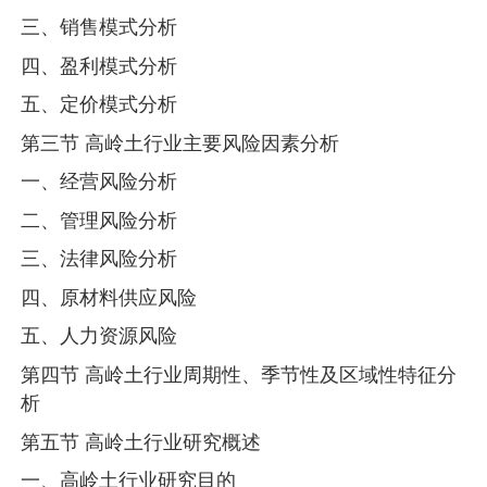
三、销售模式分析
四、盈利模式分析
五、定价模式分析
第三节 高岭土行业主要风险因素分析
一、经营风险分析
二、管理风险分析
三、法律风险分析
四、原材料供应风险
五、人力资源风险
第四节 高岭土行业周期性、季节性及区域性特征分
析
第五节 高岭土行业研究概述
一、高岭土行业研究目的