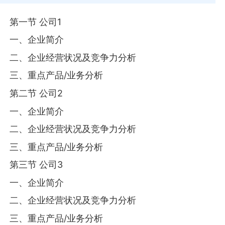
第一节 公司1
一、企业简介
二、企业经营状况及竞争力分析
三、重点产品/业务分析
第二节 公司2
一、企业简介
二、企业经营状况及竞争力分析
三、重点产品/业务分析
第三节 公司3
一、企业简介
二、企业经营状况及竞争力分析
三、重点产品/业务分析