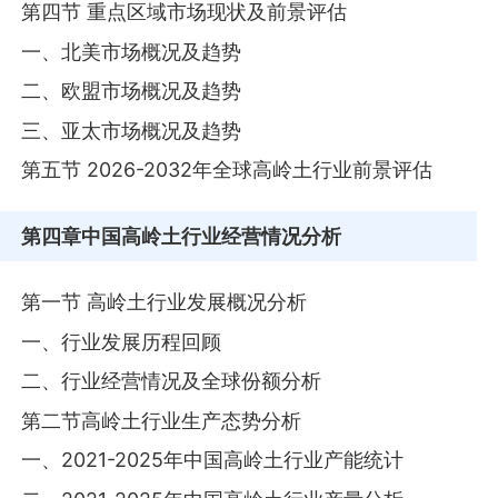
第四节 重点区域市场现状及前景评估
一、北美市场概况及趋势
二、欧盟市场概况及趋势
三、亚太市场概况及趋势
第五节 2026-2032年全球高岭土行业前景评估
第四章
中国高岭土行业经营情况分析
第一节 高岭土行业发展概况分析
一、行业发展历程回顾
二、行业经营情况及全球份额分析
第二节高岭土行业生产态势分析
一、2021-2025年中国高岭土行业产能统计