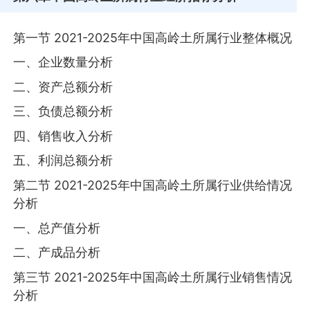
第一节 2021-2025年中国高岭土所属行业整体概况
一、企业数量分析
二、资产总额分析
三、负债总额分析
四、销售收入分析
五、利润总额分析
第二节 2021-2025年中国高岭土所属行业供给情况
分析
一、总产值分析
二、产成品分析
第三节 2021-2025年中国高岭土所属行业销售情况
分析