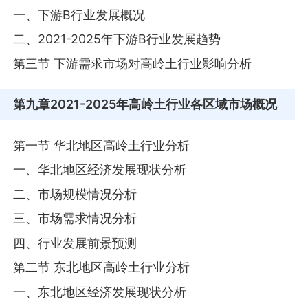
一、下游B行业发展概况
二、2021-2025年下游B行业发展趋势
第三节 下游需求市场对高岭土行业影响分析
第九章
2021-2025年高岭土行业各区域市场概况
第一节 华北地区高岭土行业分析
一、华北地区经济发展现状分析
二、市场规模情况分析
三、市场需求情况分析
四、行业发展前景预测
第二节 东北地区高岭土行业分析
一、东北地区经济发展现状分析