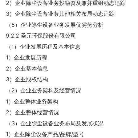
2）企业除尘设备业务投融资及兼并重组动态追踪
3）企业除尘设备业务其他相关布局动态追踪
（5）企业除尘设备业务发展优劣势分析
9.2.2 圣元环保股份有限公司
（1）企业发展历程及基本信息
1）企业发展历程
2）企业基本信息
3）企业股权结构
（2）企业业务架构及经营情况
1）企业整体业务架构
2）企业整体经营情况
（3）企业除尘设备业务布局及发展状况
1）企业除尘设备产品/品牌/型号