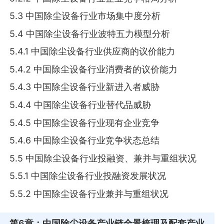
5.3 中国除尘设备行业市场集中度分析
5.4 中国除尘设备行业波特五力模型分析
5.4.1 中国除尘设备行业供应商的议价能力
5.4.2 中国除尘设备行业消费者的议价能力
5.4.3 中国除尘设备行业新进入者威胁
5.4.4 中国除尘设备行业替代品威胁
5.4.5 中国除尘设备行业现有企业竞争
5.4.6 中国除尘设备行业竞争状态总结
5.5 中国除尘设备行业投融资、兼并与重组状况
5.5.1 中国除尘设备行业投融资发展状况
5.5.2 中国除尘设备行业兼并与重组状况
第6章
：中国除尘设备产业链全景梳理及配套产业