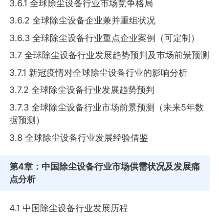
3.6.1 全球除尘设备行业市场竞争格局
3.6.2 全球除尘设备企业兼并重组状况
3.6.3 全球除尘设备行业重点企业案例（可定制）
3.7 全球除尘设备行业发展趋势预判及市场前景预测
3.7.1 新冠疫情对全球除尘设备行业的影响分析
3.7.2 全球除尘设备行业发展趋势预判
3.7.3 全球除尘设备行业市场前景预测（未来5年数
据预测）
3.8 全球除尘设备行业发展经验借鉴
第4章
：中国除尘设备行业市场供需状况及发展痛
点分析
4.1 中国除尘设备行业发展历程