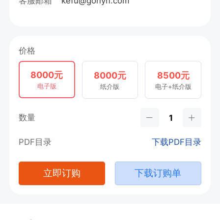
客服邮箱
kefu@gonyn.com
价格
8000元
8000元
8500元
电子版
纸介版
电子+纸介版
数量
PDF目录
下载PDF目录
立即订购
下载订购单