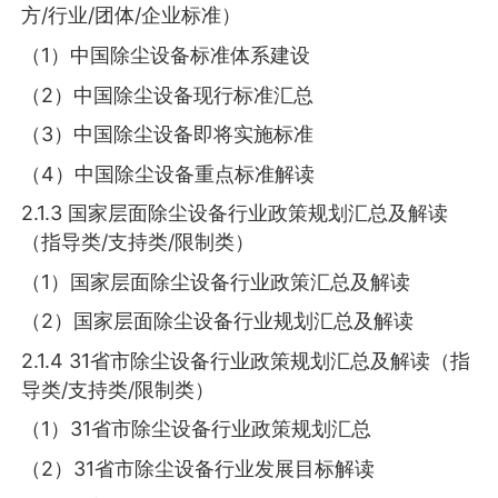
方/行业/团体/企业标准）
（1）中国除尘设备标准体系建设
（2）中国除尘设备现行标准汇总
（3）中国除尘设备即将实施标准
（4）中国除尘设备重点标准解读
2.1.3 国家层面除尘设备行业政策规划汇总及解读
（指导类/支持类/限制类）
（1）国家层面除尘设备行业政策汇总及解读
（2）国家层面除尘设备行业规划汇总及解读
2.1.4 31省市除尘设备行业政策规划汇总及解读（指
导类/支持类/限制类）
（1）31省市除尘设备行业政策规划汇总
（2）31省市除尘设备行业发展目标解读