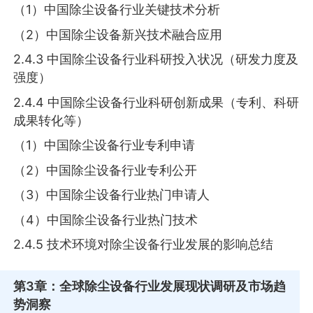
（1）中国除尘设备行业关键技术分析
（2）中国除尘设备新兴技术融合应用
2.4.3 中国除尘设备行业科研投入状况（研发力度及
强度）
2.4.4 中国除尘设备行业科研创新成果（专利、科研
成果转化等）
（1）中国除尘设备行业专利申请
（2）中国除尘设备行业专利公开
（3）中国除尘设备行业热门申请人
（4）中国除尘设备行业热门技术
2.4.5 技术环境对除尘设备行业发展的影响总结
第3章
：全球除尘设备行业发展现状调研及市场趋
势洞察