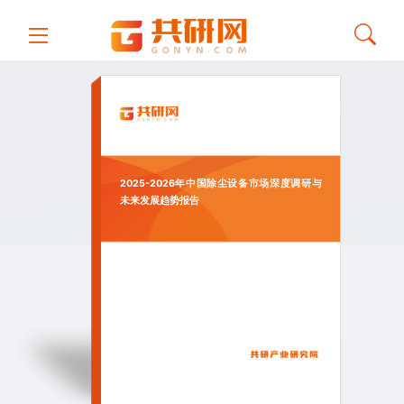
2025-2026年中国除尘设备市场深度调研与
未来发展趋势报告