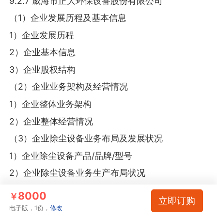
9.2.7 威海市正大环保设备股份有限公司
（1）企业发展历程及基本信息
1）企业发展历程
2）企业基本信息
3）企业股权结构
（2）企业业务架构及经营情况
1）企业整体业务架构
2）企业整体经营情况
（3）企业除尘设备业务布局及发展状况
1）企业除尘设备产品/品牌/型号
2）企业除尘设备业务生产布局状况
3）企业除尘设备业务销售布局状况
8000
￥
立即订购
（4）企业除尘设备业务最新发展动向追踪
电子版，1份，
修改