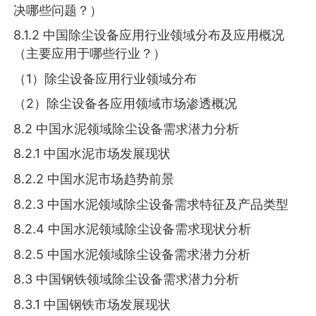
决哪些问题？）
8.1.2 中国除尘设备应用行业领域分布及应用概况
（主要应用于哪些行业？）
（1）除尘设备应用行业领域分布
（2）除尘设备各应用领域市场渗透概况
8.2 中国水泥领域除尘设备需求潜力分析
8.2.1 中国水泥市场发展现状
8.2.2 中国水泥市场趋势前景
8.2.3 中国水泥领域除尘设备需求特征及产品类型
8.2.4 中国水泥领域除尘设备需求现状分析
8.2.5 中国水泥领域除尘设备需求潜力分析
8.3 中国钢铁领域除尘设备需求潜力分析
8.3.1 中国钢铁市场发展现状