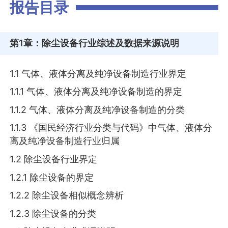
报告目录
第1章
：除尘设备行业综述及数据来源说明
1.1 气体、液体分离及纯净设备制造行业界定
1.1.1 气体、液体分离及纯净设备制造的界定
1.1.2 气体、液体分离及纯净设备制造的分类
1.1.3 《国民经济行业分类与代码》中气体、液体分
离及纯净设备制造行业归属
1.2 除尘设备行业界定
1.2.1 除尘设备的界定
1.2.2 除尘设备相似概念辨析
1.2.3 除尘设备的分类