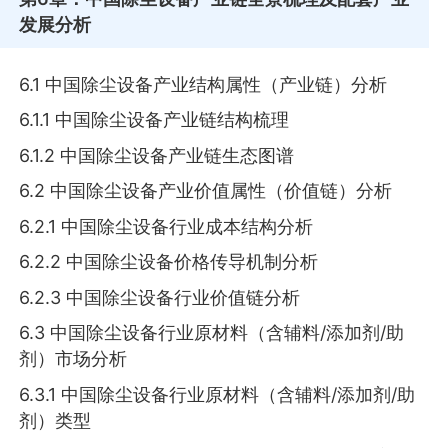
发展分析
6.1 中国除尘设备产业结构属性（产业链）分析
6.1.1 中国除尘设备产业链结构梳理
6.1.2 中国除尘设备产业链生态图谱
6.2 中国除尘设备产业价值属性（价值链）分析
6.2.1 中国除尘设备行业成本结构分析
6.2.2 中国除尘设备价格传导机制分析
6.2.3 中国除尘设备行业价值链分析
6.3 中国除尘设备行业原材料（含辅料/添加剂/助
剂）市场分析
6.3.1 中国除尘设备行业原材料（含辅料/添加剂/助
剂）类型