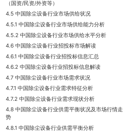
（国资/民资/外资等）
4.5 中国除尘设备行业市场供给状况
4.5.1 中国除尘设备行业市场供给能力分析
4.5.2 中国除尘设备行业市场供给水平分析
4.6 中国除尘设备行业招投标市场解读
4.6.1 中国除尘设备行业招投标信息汇总
4.6.2 中国除尘设备行业招投标信息解读
4.7 中国除尘设备行业市场需求状况
4.7.1 中国除尘设备行业需求特征分析
4.7.2 中国除尘设备行业需求现状分析
4.8 中国除尘设备行业供需平衡状况及市场行情走
势
4.8.1 中国除尘设备行业供需平衡分析