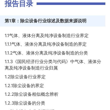
报告目录
第1章
：除尘设备行业综述及数据来源说明
1.1气体、液体分离及纯净设备制造行业界定
1.1.1气体、液体分离及纯净设备制造的界定
1.1.2气体、液体分离及纯净设备制造的分类
1.1.3《国民经济行业分类与代码》中气体、液体分
离及纯净设备制造行业归属
1.2除尘设备行业界定
1.2.1除尘设备的界定
1.2.2除尘设备相似概念辨析
1.2.3除尘设备的分类