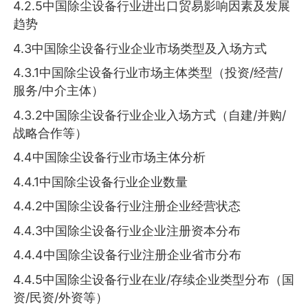
4.2.5中国除尘设备行业进出口贸易影响因素及发展
趋势
4.3中国除尘设备行业企业市场类型及入场方式
4.3.1中国除尘设备行业市场主体类型（投资/经营/
服务/中介主体）
4.3.2中国除尘设备行业企业入场方式（自建/并购/
战略合作等）
4.4中国除尘设备行业市场主体分析
4.4.1中国除尘设备行业企业数量
4.4.2中国除尘设备行业注册企业经营状态
4.4.3中国除尘设备行业企业注册资本分布
4.4.4中国除尘设备行业注册企业省市分布
4.4.5中国除尘设备行业在业/存续企业类型分布（国
资/民资/外资等）