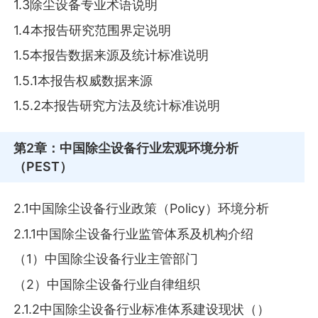
1.3除尘设备专业术语说明
1.4本报告研究范围界定说明
1.5本报告数据来源及统计标准说明
1.5.1本报告权威数据来源
1.5.2本报告研究方法及统计标准说明
第2章
：中国除尘设备行业宏观环境分析
（PEST）
2.1中国除尘设备行业政策（Policy）环境分析
2.1.1中国除尘设备行业监管体系及机构介绍
（1）中国除尘设备行业主管部门
（2）中国除尘设备行业自律组织
2.1.2中国除尘设备行业标准体系建设现状（）