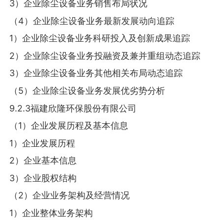
3）企业除尘设备业务销售布局状况
（4）企业除尘设备业务最新发展动向追踪
1）企业除尘设备业务科研投入及创新成果追踪
2）企业除尘设备业务投融资及兼并重组动态追踪
3）企业除尘设备业务其他相关布局动态追踪
（5）企业除尘设备业务发展优劣势分析
9.2.3福建欣隆环保股份有限公司
（1）企业发展历程及基本信息
1）企业发展历程
2）企业基本信息
3）企业股权结构
（2）企业业务架构及经营情况
1）企业整体业务架构