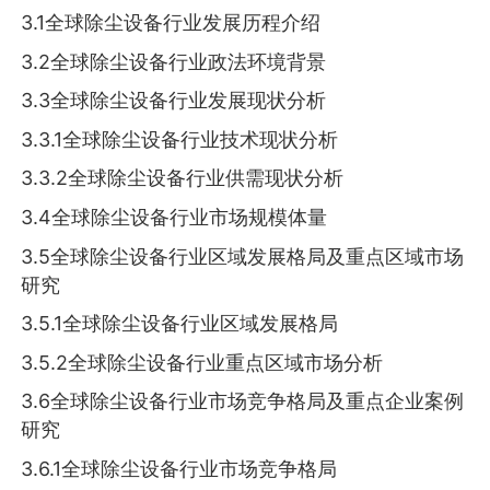
3.1全球除尘设备行业发展历程介绍
3.2全球除尘设备行业政法环境背景
3.3全球除尘设备行业发展现状分析
3.3.1全球除尘设备行业技术现状分析
3.3.2全球除尘设备行业供需现状分析
3.4全球除尘设备行业市场规模体量
3.5全球除尘设备行业区域发展格局及重点区域市场
研究
3.5.1全球除尘设备行业区域发展格局
3.5.2全球除尘设备行业重点区域市场分析
3.6全球除尘设备行业市场竞争格局及重点企业案例
研究
3.6.1全球除尘设备行业市场竞争格局