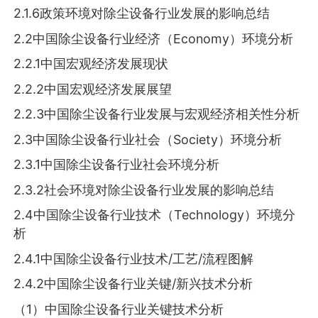
2.1.6政策环境对除尘设备行业发展的影响总结
2.2中国除尘设备行业经济（Economy）环境分析
2.2.1中国宏观经济发展现状
2.2.2中国宏观经济发展展望
2.2.3中国除尘设备行业发展与宏观经济相关性分析
2.3中国除尘设备行业社会（Society）环境分析
2.3.1中国除尘设备行业社会环境分析
2.3.2社会环境对除尘设备行业发展的影响总结
2.4中国除尘设备行业技术（Technology）环境分
析
2.4.1中国除尘设备行业技术/工艺/流程图解
2.4.2中国除尘设备行业关键/新兴技术分析
（1）中国除尘设备行业关键技术分析