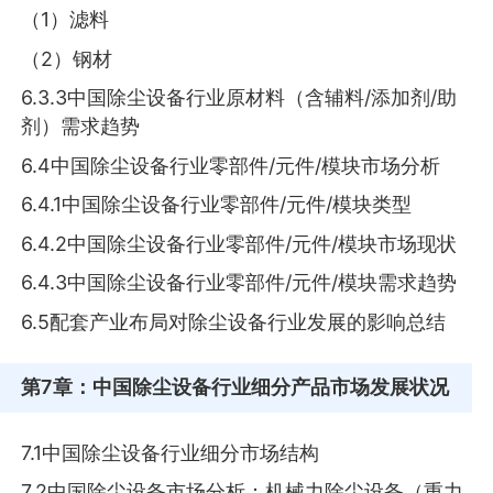
（1）滤料
（2）钢材
6.3.3中国除尘设备行业原材料（含辅料/添加剂/助
剂）需求趋势
6.4中国除尘设备行业零部件/元件/模块市场分析
6.4.1中国除尘设备行业零部件/元件/模块类型
6.4.2中国除尘设备行业零部件/元件/模块市场现状
6.4.3中国除尘设备行业零部件/元件/模块需求趋势
6.5配套产业布局对除尘设备行业发展的影响总结
第7章
：中国除尘设备行业细分产品市场发展状况
7.1中国除尘设备行业细分市场结构
7.2中国除尘设备市场分析：机械力除尘设备（重力