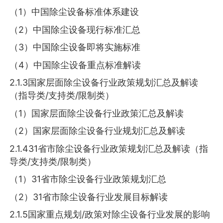
（1）中国除尘设备标准体系建设
（2）中国除尘设备现行标准汇总
（3）中国除尘设备即将实施标准
（4）中国除尘设备重点标准解读
2.1.3国家层面除尘设备行业政策规划汇总及解读
（指导类/支持类/限制类）
（1）国家层面除尘设备行业政策汇总及解读
（2）国家层面除尘设备行业规划汇总及解读
2.1.431省市除尘设备行业政策规划汇总及解读（指
导类/支持类/限制类）
（1）31省市除尘设备行业政策规划汇总
（2）31省市除尘设备行业发展目标解读
2.1.5国家重点规划/政策对除尘设备行业发展的影响