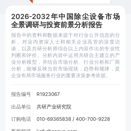
2026-2032年中国除尘设备市场
全景调研与投资前景分析报告
报告中的资料和数据来源于对行业公开信息的分
析、对业内资深人士和相关企业高管的深度访
谈，以及共研分析师综合以上内容作出的专业性
判断和评价。分析内容中运用共研自主建立的产
业分析模型，并结合市场分析、行业分析和厂商
分析，能够反映当前市场现状，趋势和规律，是
企业布局市场服务行业的重要决策参考依据。
报告编号
R1923067
出品单位
共研产业研究院
订购电话
010-69365838 / 400-700-9228