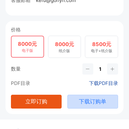
客服邮箱
kefu@gonyn.com
价格
8000元
8000元
8500元
电子版
纸介版
电子+纸介版
数量
PDF目录
下载PDF目录
立即订购
下载订购单