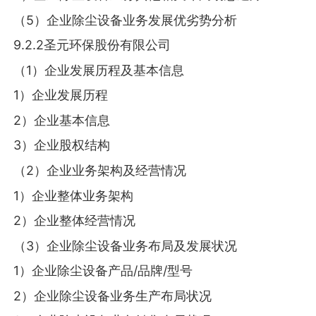
（5）企业除尘设备业务发展优劣势分析
9.2.2圣元环保股份有限公司
（1）企业发展历程及基本信息
1）企业发展历程
2）企业基本信息
3）企业股权结构
（2）企业业务架构及经营情况
1）企业整体业务架构
2）企业整体经营情况
（3）企业除尘设备业务布局及发展状况
1）企业除尘设备产品/品牌/型号
2）企业除尘设备业务生产布局状况