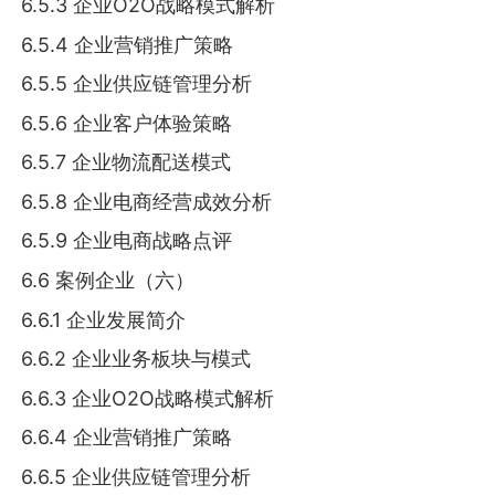
6.5.3 企业O2O战略模式解析
6.5.4 企业营销推广策略
6.5.5 企业供应链管理分析
6.5.6 企业客户体验策略
6.5.7 企业物流配送模式
6.5.8 企业电商经营成效分析
6.5.9 企业电商战略点评
6.6 案例企业（六）
6.6.1 企业发展简介
6.6.2 企业业务板块与模式
6.6.3 企业O2O战略模式解析
6.6.4 企业营销推广策略
6.6.5 企业供应链管理分析