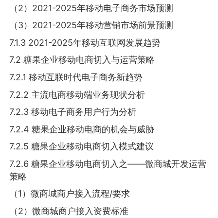
（2）2021-2025年移动电子商务市场预测
（3）2021-2025年移动营销市场前景预测
7.1.3 2021-2025年移动互联网发展趋势
7.2 糖果企业移动电商切入与运营策略
7.2.1 移动互联时代电子商务新趋势
7.2.2 主流电商移动端业务现状分析
7.2.3 移动电子商务用户行为分析
7.2.4 糖果企业移动电商的机会与威胁
7.2.5 糖果企业移动电商切入模式建议
7.2.6 糖果企业移动电商切入之——微商城开发运营
策略
（1）微商城商户接入流程/要求
（2）微商城商户接入资费标准