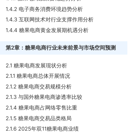
1.4.2 电子商务消费环境趋势分析
1.4.3 互联网技术对行业支撑作用分析
1.4.4 糖果电商黄金发展期机遇分析
第2章
：糖果电商行业未来前景与市场空间预测
2.1 糖果电商发展现状分析
2.1.1 糖果电商总体开展情况
2.1.2 糖果电商交易规模分析
2.1.3 与国外糖果电商渗透率比较
2.1.4 糖果电商占网络零售比重
2.1.5 糖果电商交易品类格局
2.1.6 2025年双11糖果电商业绩