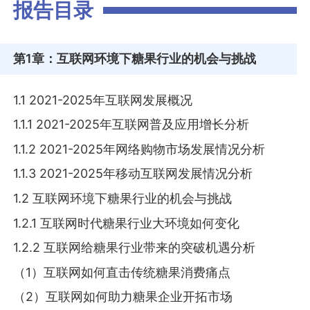
报告目录
第1章
：互联网环境下糖果行业的机会与挑战
1.1 2021-2025年互联网发展概况
1.1.1 2021-2025年互联网普及应用增长分析
1.1.2 2021-2025年网络购物市场发展情况分析
1.1.3 2021-2025年移动互联网发展情况分析
1.2 互联网环境下糖果行业的机会与挑战
1.2.1 互联网时代糖果行业大环境如何变化
1.2.2 互联网给糖果行业带来的突破机遇分析
（1）互联网如何直击传统糖果消费痛点
（2）互联网如何助力糖果企业开拓市场