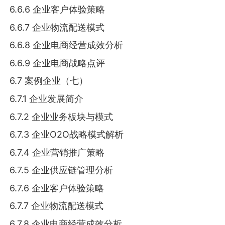
6.6.6 企业客户体验策略
6.6.7 企业物流配送模式
6.6.8 企业电商经营成效分析
6.6.9 企业电商战略点评
6.7 案例企业（七）
6.7.1 企业发展简介
6.7.2 企业业务板块与模式
6.7.3 企业O2O战略模式解析
6.7.4 企业营销推广策略
6.7.5 企业供应链管理分析
6.7.6 企业客户体验策略
6.7.7 企业物流配送模式
6.7.8 企业电商经营成效分析