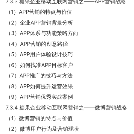
7.3.3 糖果企业移动互联网营销之——APP营销战略
（1）APP营销的特点与价值
（2）企业APP营销背景分析
（3）APP体系与功能策略方向
（4）APP营销的创意路径
（5）APP用户体验设计技巧
（6）如何找准APP目标客户
（7）APP推广的技巧与方法
（8）APP如何提升运营效果
（9）APP营销优秀实战案例
7.3.4 糖果企业移动互联网营销之——微博营销战略
（1）微博营销的特点与价值
（2）微博用户行为及营销现状