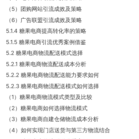
（5）团购网站引流成效及策略
（6）广告联盟引流成效及策略
5.1.4 糖果电商提高转化率的策略
5.1.5 糖果电商引流优秀案例借鉴
5.2 糖果电商物流配送模式选择
5.2.1 糖果电商物流配送成本分析
5.2.2 糖果电商物流配送能力要求如何
5.2.3 糖果电商物流配送模式如何选择
（1）糖果电商物流模式类型及比较
（2）糖果电商如何选择物流模式
（3）糖果电商自建仓储物流成本分析
（4）如何实现门店送货与第三方物流结合