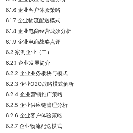
6.1.6 企业客户体验策略
6.1.7 企业物流配送模式
6.1.8 企业电商经营成效分析
6.1.9 企业电商战略点评
6.2 案例企业（二）
6.2.1 企业发展简介
6.2.2 企业业务板块与模式
6.2.3 企业O2O战略模式解析
6.2.4 企业营销推广策略
6.2.5 企业供应链管理分析
6.2.6 企业客户体验策略
6.2.7 企业物流配送模式