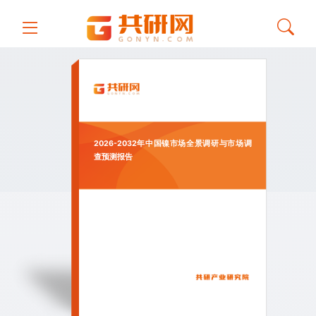
2026-2032年中国镍市场全景调研与市场调
查预测报告