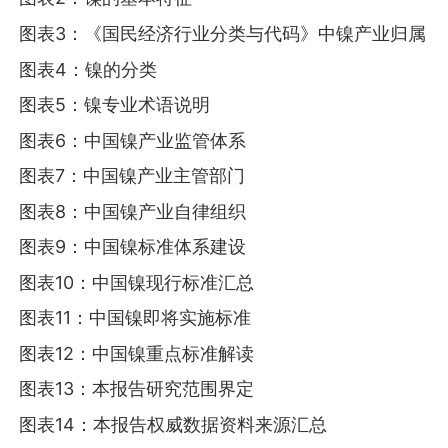
图表3：《国民经济行业分类与代码》中镍产业归属
图表4：镍的分类
图表5：镍专业术语说明
图表6：中国镍产业监管体系
图表7：中国镍产业主管部门
图表8：中国镍产业自律组织
图表9：中国镍标准体系建设
图表10：中国镍现行标准汇总
图表11：中国镍即将实施标准
图表12：中国镍重点标准解读
图表13：本报告研究范围界定
图表14：本报告权威数据资料来源汇总