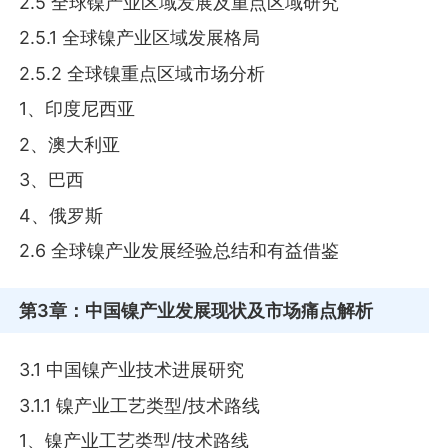
2.5 全球镍产业区域发展及重点区域研究
2.5.1 全球镍产业区域发展格局
2.5.2 全球镍重点区域市场分析
1、印度尼西亚
2、澳大利亚
3、巴西
4、俄罗斯
2.6 全球镍产业发展经验总结和有益借鉴
第3章
：中国镍产业发展现状及市场痛点解析
3.1 中国镍产业技术进展研究
3.1.1 镍产业工艺类型/技术路线
1、镍产业工艺类型/技术路线