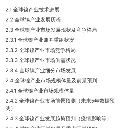
2.1 全球镍产业技术进展
2.2 全球镍产业发展历程
2.3 全球镍产业市场发展现状及竞争格局
2.3.1 全球镍产业兼并重组状况
2.3.2 全球镍产业市场竞争格局
2.3.3 全球镍产业市场供需状况
2.3.4 全球镍产业细分市场发展
2.4 全球镍产业市场规模体量及前景预判
2.4.1 全球镍产业市场规模体量
2.4.2 全球镍产业市场前景预测（未来5年数据预
测）
2.4.3 全球镍产业发展趋势预判（疫情影响等）