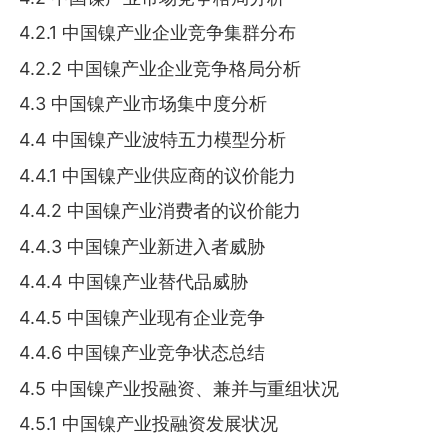
4.2.1 中国镍产业企业竞争集群分布
4.2.2 中国镍产业企业竞争格局分析
4.3 中国镍产业市场集中度分析
4.4 中国镍产业波特五力模型分析
4.4.1 中国镍产业供应商的议价能力
4.4.2 中国镍产业消费者的议价能力
4.4.3 中国镍产业新进入者威胁
4.4.4 中国镍产业替代品威胁
4.4.5 中国镍产业现有企业竞争
4.4.6 中国镍产业竞争状态总结
4.5 中国镍产业投融资、兼并与重组状况
4.5.1 中国镍产业投融资发展状况