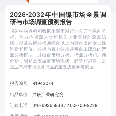
2026-2032年中国镍市场全景调
研与市场调查预测报告
报告中的资料和数据来源于对行业公开信息的分
析、对业内资深人士和相关企业高管的深度访
谈，以及共研分析师综合以上内容作出的专业性
判断和评价。分析内容中运用共研自主建立的产
业分析模型，并结合市场分析、行业分析和厂商
分析，能够反映当前市场现状，趋势和规律，是
企业布局市场服务行业的重要决策参考依据。
报告编号
R1943074
出品单位
共研产业研究院
订购电话
010-69365838 / 400-700-9228