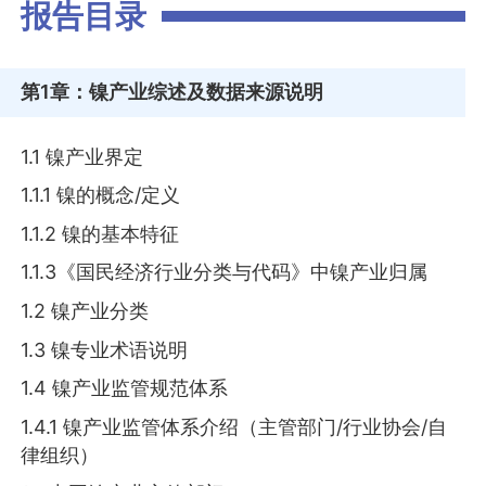
报告目录
第1章
：镍产业综述及数据来源说明
1.1 镍产业界定
1.1.1 镍的概念/定义
1.1.2 镍的基本特征
1.1.3《国民经济行业分类与代码》中镍产业归属
1.2 镍产业分类
1.3 镍专业术语说明
1.4 镍产业监管规范体系
1.4.1 镍产业监管体系介绍（主管部门/行业协会/自
律组织）