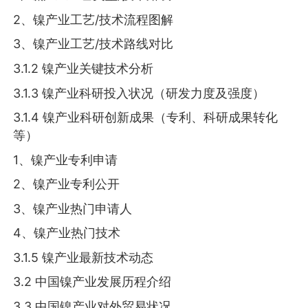
2、镍产业工艺/技术流程图解
3、镍产业工艺/技术路线对比
3.1.2 镍产业关键技术分析
3.1.3 镍产业科研投入状况（研发力度及强度）
3.1.4 镍产业科研创新成果（专利、科研成果转化
等）
1、镍产业专利申请
2、镍产业专利公开
3、镍产业热门申请人
4、镍产业热门技术
3.1.5 镍产业最新技术动态
3.2 中国镍产业发展历程介绍
3.3 中国镍产业对外贸易状况