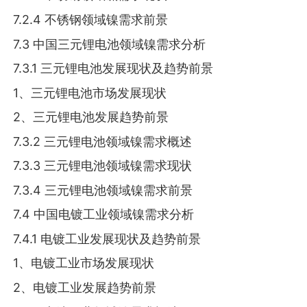
7.2.4 不锈钢领域镍需求前景
7.3 中国三元锂电池领域镍需求分析
7.3.1 三元锂电池发展现状及趋势前景
1、三元锂电池市场发展现状
2、三元锂电池发展趋势前景
7.3.2 三元锂电池领域镍需求概述
7.3.3 三元锂电池领域镍需求现状
7.3.4 三元锂电池领域镍需求前景
7.4 中国电镀工业领域镍需求分析
7.4.1 电镀工业发展现状及趋势前景
1、电镀工业市场发展现状
2、电镀工业发展趋势前景