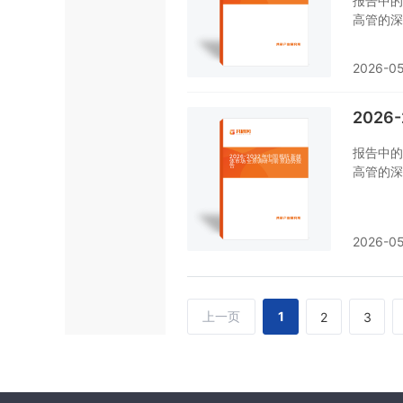
报告中的
高管的深
内容中运
析，能够
2026-05
参考依据
202
报告中的
高管的深
内容中运
析，能够
参考依据
2026-05
上一页
1
2
3