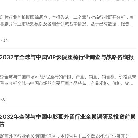
剧片行业的长期跟踪调查，本报告从十二个章节对该行业展开分析，着
喜剧片行业市场规模以及各细分领域基本情况。基于已有数据，报告还
行业市场发展趋势做出预测。
8-04
6-2032年全球与中国VIP影院座椅行业调查与战略咨询报
究全球与中国市场VIP影院座椅的产能、产量、销量、销售额、价格及未
重点分析全球与中国市场的主要厂商产品特点、产品规格、价格、销
收入及全球和中国市场主要生产商的市场份额。历史数据为2021至2025
数据为2026至2032年。
-31
6-2032年全球与中国电影画外音行业全景调研及投资前景
告
影画外音行业的长期跟踪调查，本报告从十二个章节对该行业展开分