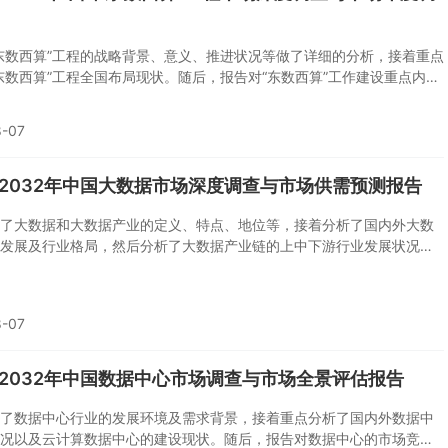
东数西算”工程的战略背景、意义、推进状况等做了详细的分析，接着重点
东数西算”工程全国布局现状。随后，报告对“东数西算”工作建设重点内
受益产业链环节和利好产业进行了深度剖析。然后分析了网络巨头、电
及主要参与企业在“东数西算”的布局。最后重点分析了“东数西算”工程的
8-07
。
6-2032年中国大数据市场深度调查与市场供需预测报告
了大数据和大数据产业的定义、特点、地位等，接着分析了国内外大数
发展及行业格局，然后分析了大数据产业链的上中下游行业发展状况，
据软硬件设备、大数据发展模式、重点区域大数据产业发展布局等进行
透析。随后，报告重点分析了大数据行业的投资状况及其未来发展前
报告还分析了大数据产业的政策环境。
8-07
6-2032年中国数据中心市场调查与市场全景评估报告
了数据中心行业的发展环境及需求背景，接着重点分析了国内外数据中
况以及云计算数据中心的建设现状。随后，报告对数据中心的市场竞争