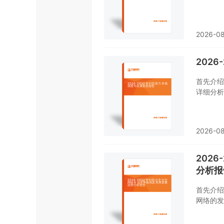
情况、技
现状以及
业运营情
2026-0
202
首先介绍
详细分析
力产业区
点企业经
对其前景
2026-0
202
分析报
首先介绍
网络的发
展状况，
析。随后