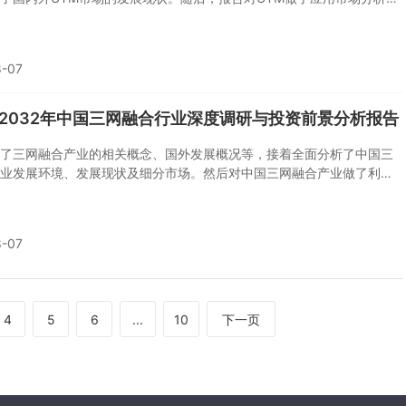
分析和重点企业运营分析，最后分析了UTM市场的未来前景与发展趋
8-07
6-2032年中国三网融合行业深度调研与投资前景分析报告
了三网融合产业的相关概念、国外发展概况等，接着全面分析了中国三
业发展环境、发展现状及细分市场。然后对中国三网融合产业做了利益
、发展模式分析、重点应用业务分析、区域分析、技术分析、重点企业
后分析了三网融合产业的投资及前景。
8-07
4
5
6
...
10
下一页