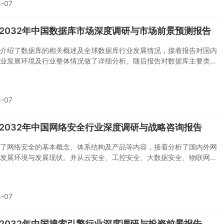
8-07
重点分析了企业社交网络行业的投资状况，并对其未来发展前景做出了
测。
6-2032年中国数据库市场深度调研与市场前景预测报告
介绍了数据库的相关概述及全球数据库行业发展情况，接着报告对国内
业发展环境及行业整体情况做了详细分析。随后报告对数据库主要类
应用领域、相关技术研发状况以及国内外龙头企业经营状况进行了透彻
最后，报告对中国数据库行业的投资状况做了细致的分析，并对其发展
了科学的预测。
8-07
6-2032年中国网络安全行业深度调研与战略咨询报告
了网络安全的基本概念、体系结构及产品等内容，接着分析了国内外网
发展环境与发展现状。并从云安全、工控安全、大数据安全、物联网安
安全、工业互联网安全五个重要细分领域入手进行了深入分析；然后，
络安全的下游应用以及技术方面也做了分析，随后，报告分析了国内外
运营状况、产业投融资及投资案例；最后对网络安全产业的发展前景进
8-07
的预测。
6-2032年中国搜索引擎行业深度调研与投资前景报告