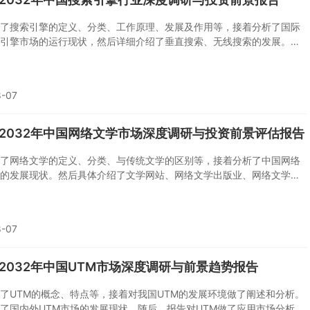
了搜索引擎的定义、分类、工作原理、发展及作用等，接着分析了国际
引擎市场的运行现状，然后详细介绍了垂直搜索、无线搜索的发展。随
分析了搜索引擎主要运营商的经营状况，最后对搜索引擎市场进行了投
未来前景预测。
8-07
6-2032年中国网络文学市场深度调研与投资前景评估报告
了网络文学的定义、分类、与传统文学的区别等，接着分析了中国网络
的发展现状。然后具体介绍了文学网站、网络文学出版业、网络文学影
改编市场的发展，最后分析了网络文学领域重点企业的发展状况。
8-07
6-2032年中国UTM市场深度调研与前景趋势报告
了UTM的概念、特点等，接着对我国UTM的发展环境做了阐述和分析。
了国内外UTM市场的发展现状。随后，报告对UTM做了应用市场分析、