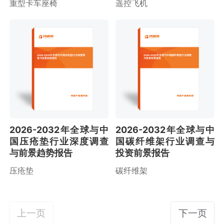
重型卡车座椅
遥控飞机
2026-2032年全球与中国压疮垫行业深度调
2026-2032年全球与中国碳纤维架行业调查
查与前景趋势报告
与投资前景报告
2026-2032年全球与中
2026-2032年全球与中
国压疮垫行业深度调查
国碳纤维架行业调查与
与前景趋势报告
投资前景报告
压疮垫
碳纤维架
上一页
下一页