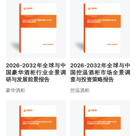
2026-2032年全球与中国豪华酒柜行业全景
2026-2032年全球与中国控温酒柜市场全景
调研与发展前景报告
调查与投资策略报告
2026-2032年全球与中
2026-2032年全球与中
国豪华酒柜行业全景调
国控温酒柜市场全景调
研与发展前景报告
查与投资策略报告
豪华酒柜
控温酒柜
2026-2032年全球与中国头发首饰行业全景
2026-2032年全球与中国男士保暖内衣市场
调研与产业竞争格局报告
全景调查与行业竞争对手分析报告