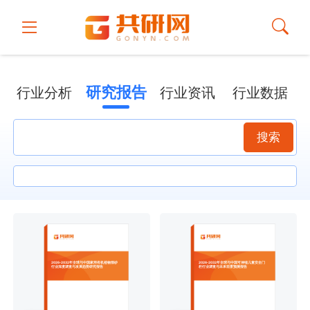
研究报告
行业分析
行业资讯
行业数据
搜索
2026-2032年全球与中国家用有机植物猫砂
2026-2032年全球与中国可伸缩儿童安全门
行业深度调查与发展趋势研究报告
栏行业调查与未来前景预测报告