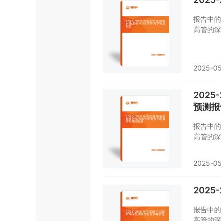
报告中的
高管的深
内容中运
析，能够
行业的重
2025-0
202
预测报
报告中的
高管的深
内容中运
析，能够
2025-0
行业的重
202
报告中的
高管的深