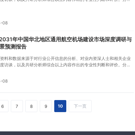
用共研自主建立的产业分析模型，并结合市场分析、行业分析和厂商分
反映当前市场现状，趋势和规律，是企业布局煤炭综采设备后市场服务
要决策参考依据。
5-08
5-2031年中国华北地区通用航空机场建设市场深度调研与
景预测报告
资料和数据来源于对行业公开信息的分析、对业内资深人士和相关企业
度访谈，以及共研分析师综合以上内容作出的专业性判断和评价。分析
用共研自主建立的产业分析模型，并结合市场分析、行业分析和厂商分
反映当前市场现状，趋势和规律，是企业布局煤炭综采设备后市场服务
5-08
要决策参考依据。
10
下一页
6
7
8
9