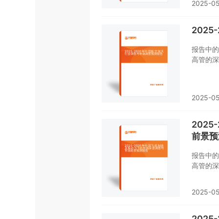
2025-0
202
报告中的
高管的深
内容中运
析，能够
行业的重
2025-05
202
前景预
报告中的
高管的深
内容中运
析，能够
2025-0
行业的重
202