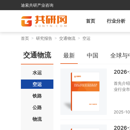
迪索共研产业咨询
首页
行业分析
首页
研究报告
交通物流
空运
交通物流
最新
中国
全球与
202
水运
首先介绍
空运
业行业市
铁路
做了重点
想对机场
公路
重要工具
2025-10
物流
202