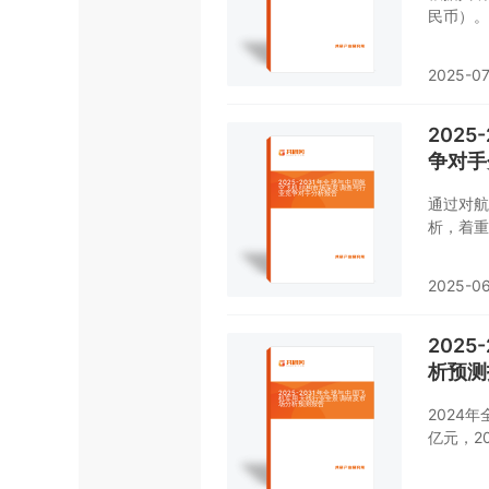
民币）。
为202
括对全球
2025-07
销量与收
202
争对手
通过对航
析，着重
数据，报
2025-0
202
析预测
2024
亿元，2
大不确定
观点、以