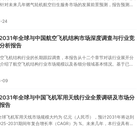
针对未来几年燃气轮机航空衍生服务市场的发展前景预测，报告预测期
5-2031，并预估到2031年市场规模将以%的增速达到亿元，其次报告也包
和主要区域燃气轮机航空衍生服务市场规模与份额、主要类型与应用的
-24
入的预测。
5-2031年全球与中国航空飞机结构市场深度调查与行业竞
分析报告
空飞机结构行业的长期跟踪调查，本报告从十二个章节对该行业展开分
介绍了航空飞机结构行业市场规模以及各细分领域基本情况。基于已有
告还对航空飞机结构行业市场发展趋势做出预测。
6-09
5-2031年全球与中国飞机军用天线行业全景调研及市场分
报告
年全球飞机军用天线市场规模大约为 亿元（人民币），预计2031年将达到
025-2031期间年复合增长率（CAGR）为 %。未来几年，本行业具有很
性，本文的2025-2031年的预测数据是基于过去几年的历史发展、行业
及本文分析师观点，综合给出的预测。