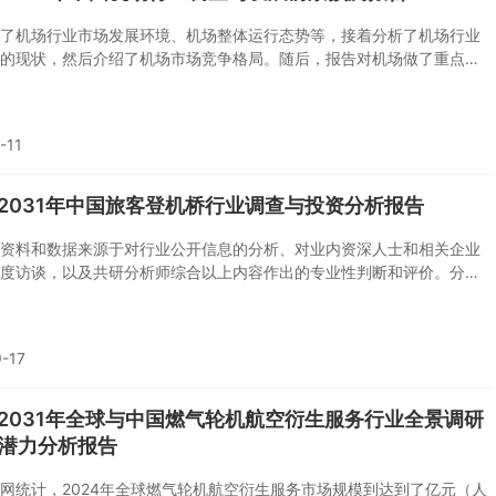
了机场行业市场发展环境、机场整体运行态势等，接着分析了机场行业
的现状，然后介绍了机场市场竞争格局。随后，报告对机场做了重点企
况分析，最后分析了机场行业发展趋势与投资预测。您若想对机场产业
的了解或者想投资机场行业，本报告是您不可或缺的重要工具。
-11
5-2031年中国旅客登机桥行业调查与投资分析报告
资料和数据来源于对行业公开信息的分析、对业内资深人士和相关企业
度访谈，以及共研分析师综合以上内容作出的专业性判断和评价。分析
用共研自主建立的产业分析模型，并结合市场分析、行业分析和厂商分
反映当前市场现状，趋势和规律，是企业布局煤炭综采设备后市场服务
要决策参考依据。
-17
5-2031年全球与中国燃气轮机航空衍生服务行业全景调研
潜力分析报告
网统计，2024年全球燃气轮机航空衍生服务市场规模到达到了亿元（人