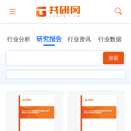
研究报告
行业分析
行业资讯
行业数据
搜索
2026-2032年中国通用航空机场建设市场深
2026-2032年中国航空客运销售代理行业全
度调查与市场分析预测报告
景调研及投资前景预测报告