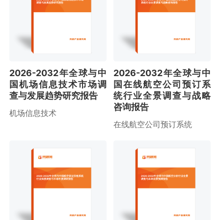
调查与发展趋势研究报告
系统行业全景调查与战略咨询报告
2026-2032年全球与中
2026-2032年全球与中
国机场信息技术市场调
国在线航空公司预订系
查与发展趋势研究报告
统行业全景调查与战略
咨询报告
机场信息技术
在线航空公司预订系统
2026-2032年全球与中国航空货运安检系统
2026-2032年全球与中国航空分析行业全景
行业深度调查与市场年度调研报告
调查与未来前景预测报告