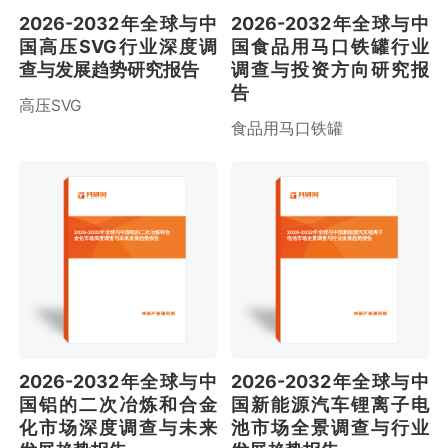
2026-2032年全球与中
2026-2032年全球与中
国高压SVG行业深度调
国食品用马口铁罐行业
查与发展趋势研究报告
调查与投资方向研究报
告
高压SVG
食品用马口铁罐
2026-2032年全球与中国铝的二次冶炼和合
2026-2032年全球与中国新能源汽车锂离子
金化市场深度调查与未来发展趋势报告
电池市场全景调查与行业发展趋势报告
2026-2032年全球与中
2026-2032年全球与中
国铝的二次冶炼和合金
国新能源汽车锂离子电
化市场深度调查与未来
池市场全景调查与行业