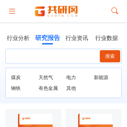
研究报告
行业分析
行业资讯
行业数据
搜索
煤炭
天然气
电力
新能源
钢铁
有色金属
其他