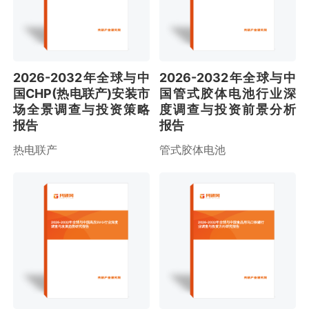
2026-2032年全球与中
2026-2032年全球与中
国CHP(热电联产)安装市
国管式胶体电池行业深
场全景调查与投资策略
度调查与投资前景分析
报告
报告
热电联产
管式胶体电池
2026-2032年全球与中国高压SVG行业深度
2026-2032年全球与中国食品用马口铁罐行
调查与发展趋势研究报告
业调查与投资方向研究报告