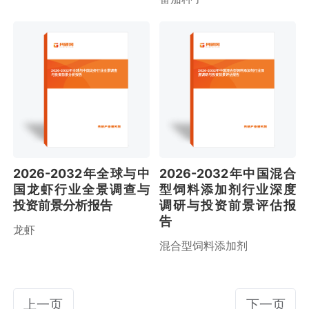
2026-2032年全球与中国龙虾行业全景调查
2026-2032年中国混合型饲料添加剂行业深
与投资前景分析报告
度调研与投资前景评估报告
2026-2032年全球与中
2026-2032年中国混合
国龙虾行业全景调查与
型饲料添加剂行业深度
投资前景分析报告
调研与投资前景评估报
告
龙虾
混合型饲料添加剂
上一页
下一页