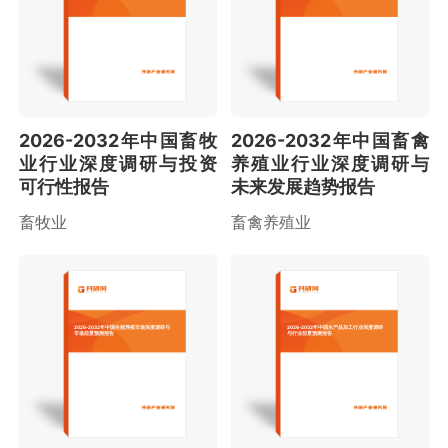
2026-2032年中国畜牧
2026-2032年中国畜禽
业行业深度调研与投资
养殖业行业深度调研与
可行性报告
未来发展趋势报告
畜牧业
畜禽养殖业
2026-2032年中国生猪养殖市场深度调研与
2026-2032年中国水产品加工行业深度调研
市场前景预测报告
与行业前景预测报告