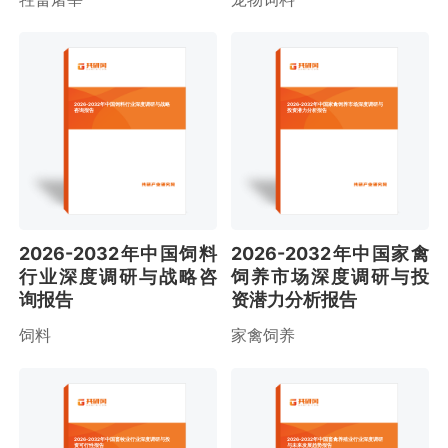
2026-2032年中国饲料行业深度调研与战略
2026-2032年中国家禽饲养市场深度调研与
咨询报告
投资潜力分析报告
2026-2032年中国饲料
2026-2032年中国家禽
行业深度调研与战略咨
饲养市场深度调研与投
询报告
资潜力分析报告
饲料
家禽饲养
2026-2032年中国畜牧业行业深度调研与投
2026-2032年中国畜禽养殖业行业深度调研
资可行性报告
与未来发展趋势报告