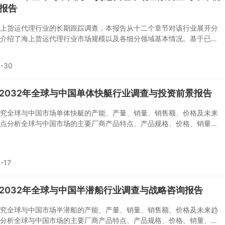
报告
上货运代理行业的长期跟踪调查，本报告从十二个章节对该行业展开分
介绍了海上货运代理行业市场规模以及各细分领域基本情况。基于已有
告还对海上货运代理行业市场发展趋势做出预测。
7-30
6-2032年全球与中国单体快艇行业调查与投资前景报告
究全球与中国市场单体快艇的产能、产量、销量、销售额、价格及未来
点分析全球与中国市场的主要厂商产品特点、产品规格、价格、销量、
及全球和中国市场主要生产商的市场份额。历史数据为2021至2025年，
为2026至2032年。
-17
6-2032年全球与中国半潜船行业调查与战略咨询报告
究全球与中国市场半潜船的产能、产量、销量、销售额、价格及未来趋
分析全球与中国市场的主要厂商产品特点、产品规格、价格、销量、销