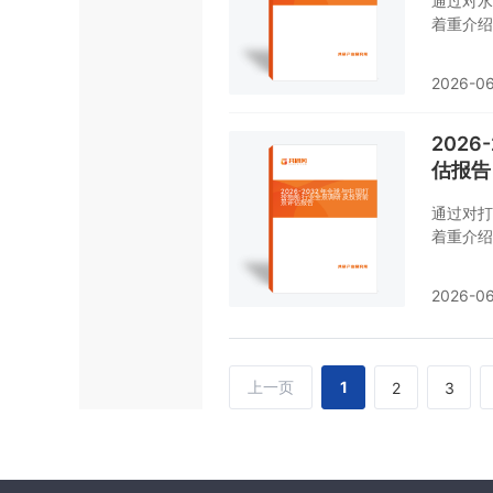
通过对水
着重介绍
告还对水
2026-06
202
估报告
通过对打
着重介绍
告还对打
2026-06
上一页
1
2
3