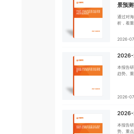
景预测
通过对海
析，着重
数据，报
2026-0
202
本报告研
趋势。重
销售收入
预测数据
2026-07
202
本报告研
势。重点