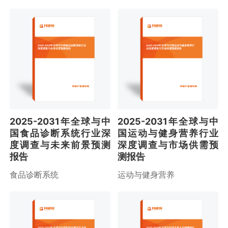
2025-2031年全球与中国食品诊断系统行业
2025-2031年全球与中国运动与健身营养行
深度调查与未来前景预测报告
业深度调查与市场供需预测报告
2025-2031年全球与中
2025-2031年全球与中
国食品诊断系统行业深
国运动与健身营养行业
度调查与未来前景预测
深度调查与市场供需预
报告
测报告
食品诊断系统
运动与健身营养
2025-2031年全球与中国乳制品测试行业深
2025-2031年全球与中国天然大豆卵磷脂行