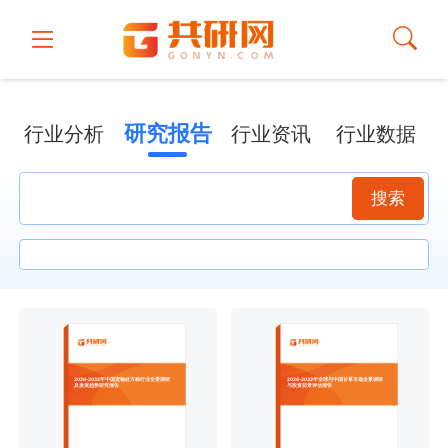
研究报告
行业分析
行业资讯
行业数据
搜索
2026-2032年中国宠物处方粮行业全景调研
2026-2032年全球与中国甘草市场全景调研
及发展趋势研究报告
与投资前景评估报告