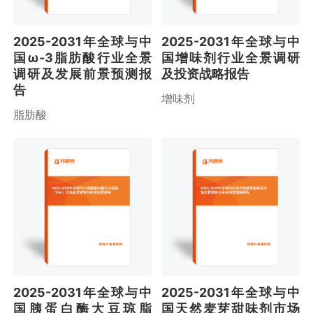
2025-2031年全球与中
2025-2031年全球与中
国ω-3脂肪酸行业全景
国增味剂行业全景调研
调研及发展前景预测报
及投资战略报告
告
增味剂
脂肪酸
2025-2031年全球与中国胰蛋白酶大豆琼脂
2025-2031年全球与中国天然麦芽甜味剂市
（TSA）市场全景调查与投资前景报告
场全景调查与未来前景预测报告
2025-2031年全球与中
2025-2031年全球与中
国胰蛋白酶大豆琼脂
国天然麦芽甜味剂市场