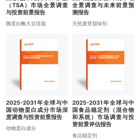
（TSA）市场全景调查
全景调查与未来前景预
与投资前景报告
测报告
胰蛋白酶大豆琼脂
天然麦芽甜味剂
2025-2031年全球与中国动物蛋白成分市场
2025-2031年全球与中国食品稳定剂（混合
深度调查与投资前景报告
物和系统）市场调查与投资前景评估报告
2025-2031年全球与中
2025-2031年全球与中
国动物蛋白成分市场深
国食品稳定剂（混合物
度调查与投资前景报告
和系统）市场调查与投
资前景评估报告
动物蛋白成分
食品稳定剂