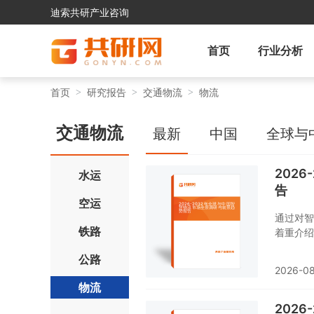
迪索共研产业咨询
首页
行业分析
首页
研究报告
交通物流
物流
交通物流
最新
中国
全球与
202
水运
告
空运
通过对智
铁路
着重介绍
告还对智
公路
2026-0
物流
202