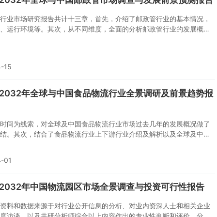
行业市场研究报告共计十三章，首先，介绍了邮政管行业的基本情况，
、运行环境等。其次，从不同维度，全面的分析邮政管行业的发展概
产品分类、应用领域、全球及中国市场规模和产值、各地区市场分析、
、重点企业等相关的系统性资讯。最后对行业的投资价值进行评估。
-15
6-2032年全球与中国食品物流行业全景调研及前景趋势报
时间为线索，对全球及中国食品物流行业市场过去几年的发展概况做了
结。其次，结合了食品物流行业上下游行业介绍及解析以及全球及中国
T分析，提供对食品物流市场发展现状和运行形势的详细见解。 同时以
年为时间节点，基于对现有数据的分析，也对食品物流行业未来发展趋势做
-01
6-2032年中国物流园区市场全景调查与投资可行性报告
资料和数据来源于对行业公开信息的分析、对业内资深人士和相关企业
度访谈，以及共研分析师综合以上内容作出的专业性判断和评价。分析