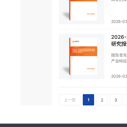
内容中运
析，能够
参考依据
2026-03
202
研究报
报告首先
产业特征
仓储系统
统行业本
2026-03
统行业产
心要素进
风险、策
了解或者
上一页
1
2
3