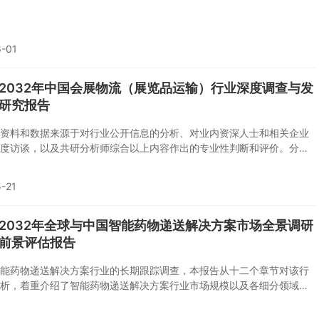
用共研自主建立的产业分析模型，并结合市场分析、行业分析和厂商分
反映当前市场现状，趋势和规律，是企业布局市场服务行业的重要决策
。
-01
6-2032年中国会展物流（展览品运输）行业深度调查与发
研究报告
资料和数据来源于对行业公开信息的分析、对业内资深人士和相关企业
度访谈，以及共研分析师综合以上内容作出的专业性判断和评价。分析
用共研自主建立的产业分析模型，并结合市场分析、行业分析和厂商分
反映当前市场现状，趋势和规律，是企业布局市场服务行业的重要决策
-21
。
6-2032年全球与中国智能药物递送解决方案市场全景调研
前景评估报告
能药物递送解决方案行业的长期跟踪调查，本报告从十二个章节对该行
析，着重介绍了智能药物递送解决方案行业市场规模以及各细分领域基
基于已有数据，报告还对智能药物递送解决方案行业市场发展趋势做出