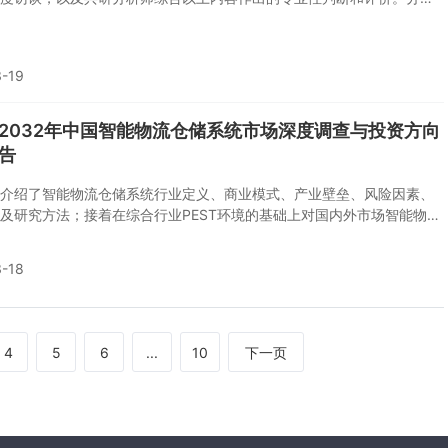
用共研自主建立的产业分析模型，并结合市场分析、行业分析和厂商分
反映当前市场现状，趋势和规律，是企业布局市场服务行业的重要决策
。
-19
6-2032年中国智能物流仓储系统市场深度调查与投资方向
告
介绍了智能物流仓储系统行业定义、商业模式、产业壁垒、风险因素、
及研究方法；接着在综合行业PEST环境的基础上对国内外市场智能物流
产品产销、规模以及价格特征做了重点分析；然后对于智能物流仓储系
身或相关产业的贸易态势、经营状况进行剖析；随后对智能物流仓储系
-18
业链运行环境、区域发展态势、行业竞争格局、典型企业运营等几大核
行了逐个分析；随后报告对智能物流仓储系统行业供需、价格、规模、
略做出来科学严谨的预判。您若想对智能物流仓储系统行业有个系统的
想投资智能物流仓储系统行业，本报告是您不可或缺的重要工具。
4
5
6
...
10
下一页