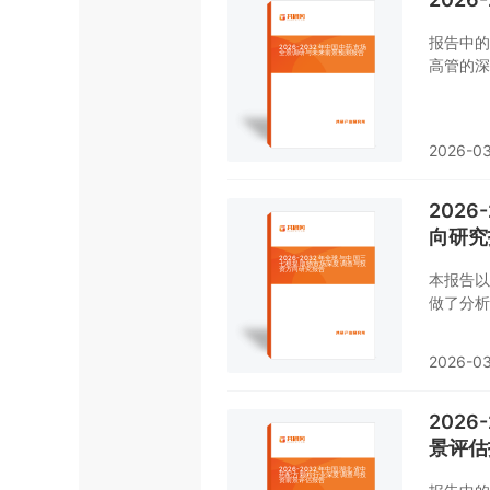
报告中的
高管的深
内容中运
析，能够
参考依据
2026-03
202
向研究
本报告以
做了分析
球及中国
解。 同
2026-03
未来发展
202
景评估