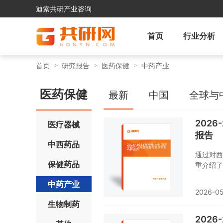
迪索共研产业咨询
首页
行业分析
首页
研究报告
医药保健
中药产业
医药保健
最新
中国
全球与
202
医疗器械
报告
中西药品
通过对西
保健药品
重介绍了
对西洋参
中药产业
2026-05
生物制药
202