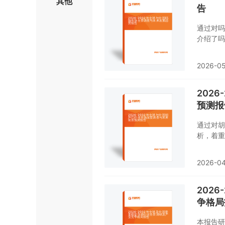
其他
告
通过对吗
介绍了吗
咖行业市
2026-0
202
预测报
通过对胡
析，着重
据，报告
2026-0
202
争格局
本报告研