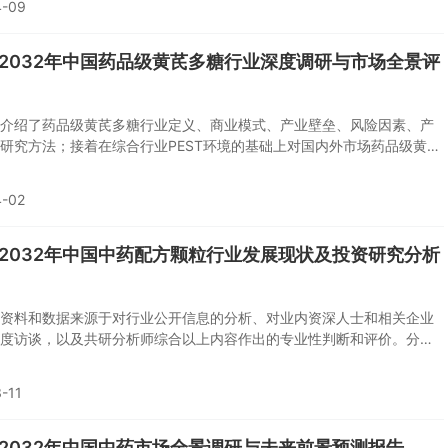
4-09
6-2032年中国药品级黄芪多糖行业深度调研与市场全景评
介绍了药品级黄芪多糖行业定义、商业模式、产业壁垒、风险因素、产
研究方法；接着在综合行业PEST环境的基础上对国内外市场药品级黄芪
产销、规模以及价格特征做了重点分析；然后对于药品级黄芪多糖行业
关产业的贸易态势、经营状况进行剖析；随后对药品级黄芪多糖行业产
4-02
环境、区域发展态势、行业竞争格局、典型企业运营等几大核心要素进
分析；随后报告对药品级黄芪多糖行业供需、价格、规模、风险、策略
学严谨的预判。您若想对药品级黄芪多糖行业有个系统的了解或者想投
6-2032年中国中药配方颗粒行业发展现状及投资研究分析
黄芪多糖行业，本报告是您不可或缺的重要工具。
资料和数据来源于对行业公开信息的分析、对业内资深人士和相关企业
度访谈，以及共研分析师综合以上内容作出的专业性判断和评价。分析
用共研自主建立的产业分析模型，并结合市场分析、行业分析和厂商分
反映当前市场现状，趋势和规律，是企业布局市场服务行业的重要决策
-11
。
6-2032年中国中药市场全景调研与未来前景预测报告