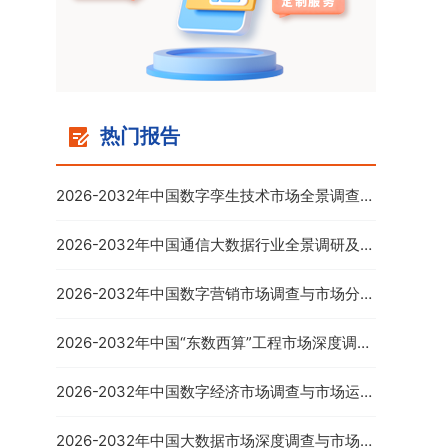
热门报告
2026-2032年中国数字孪生技术市场全景调查与
投资前景分析报告
2026-2032年中国通信大数据行业全景调研及投
资前景预测报告
2026-2032年中国数字营销市场调查与市场分析
预测报告
2026-2032年中国“东数西算”工程市场深度调查
与市场年度调研报告
2026-2032年中国数字经济市场调查与市场运营
趋势报告
2026-2032年中国大数据市场深度调查与市场供