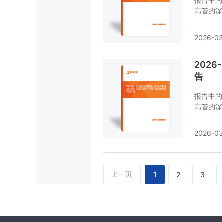
报告中的
高管的深
内容中运
析，能够
2026-0
参考依据
202
告
报告中的
高管的深
内容中运
析，能够
2026-0
参考依据
上一页
1
2
3