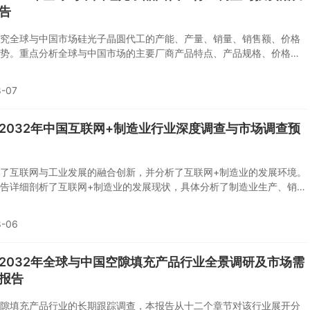
告
究全球与中国市场硅光子晶圆代工的产能、产量、销量、销售额、价格
势。重点分析全球与中国市场的主要厂商产品特点、产品规格、价格、
售收入及全球和中国市场主要生产商的市场份额。历史数据为2021至
，预测数据为2026至2032年。
8-07
6-2032年中国互联网+制造业行业深度调查与市场调查预
了互联网与工业发展的融合创新，并分析了互联网+制造业的发展环境。
告详细剖析了互联网+制造业的发展现状，具体分析了制造业生产、销
等环节与互联网产业的融合；随后，报告分析了互联网+制造产业链上游
产业及下游应用市场的发展，并分析了国内重点企业的经营状况。最
8-06
阐述了互联网+制造业的投资机遇及风险，并对其未来发展前景做出了科
。
6-2032年全球与中国空隙填充产品行业全景调研及市场需
报告
隙填充产品行业的长期跟踪调查，本报告从十二个章节对该行业展开分