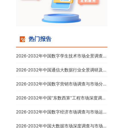
热门报告
2026-2032年中国数字孪生技术市场全景调查与
投资前景分析报告
2026-2032年中国通信大数据行业全景调研及投
资前景预测报告
2026-2032年中国数字营销市场调查与市场分析
预测报告
2026-2032年中国“东数西算”工程市场深度调查
与市场年度调研报告
2026-2032年中国数字经济市场调查与市场运营
趋势报告
2026-2032年中国大数据市场深度调查与市场供