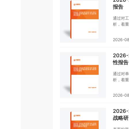
报告
通过对工
析，着重
据，报告
2026-0
202
性报告
通过对单
析，着重
据，报告
2026-0
202
战略研