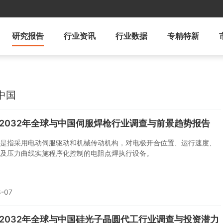
研究报告
行业资讯
行业数据
专精特新
中国
6-2032年全球与中国伺服焊枪行业调查与前景趋势报告
是指采用电动伺服驱动和机械传动机构，对电极开合位置、运行速度、
及压力曲线实施程序化控制的电阻点焊执行设备。
8-07
6-2032年全球与中国硅光子晶圆代工行业调查与投资潜力