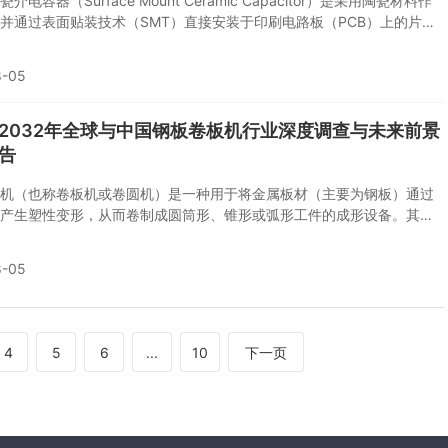
介电容器（Surface Mount Ceramic Capacitor）是采用陶瓷材料作
并通过表面贴装技术（SMT）直接安装于印刷电路板（PCB）上的片式
品，主要以多层陶瓷电容器（MLCC）为代表。该产品通过陶瓷介质层
属电极交替叠层结构，实现高容量密度、小型化以及优异的高频性能。
8-05
6-2032年全球与中国钢板卷板机行业深度调查与未来前景
告
机（也称卷板机或卷圆机）是一种用于将金属板材（主要为钢板）通过
产生塑性变形，从而卷制成圆筒形、锥形或弧形工件的成形设备。其核
利用上辊与下辊之间的相对运动和压力，使板材逐步弯曲成所需曲率，
于压力容器、风电塔筒、船舶制造、石油化工设备及重型机械等领域，
8-05
加工成形的重要装备之一。
4
5
6
...
10
下一页