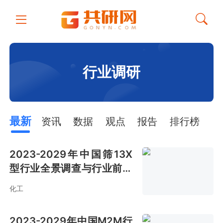
行业调研
最新
资讯
数据
观点
报告
排行榜
2023-2029年中国筛13X
型行业全景调查与行业前景
预测报告
化工
2023-2029年中国M2M行