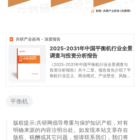
共研产业咨询 - 深度报告
2025-2031年中国平衡机行业全景
调查与投资分析报告
2025-2031年中国平衡机
行业全景调查与投资分析
报告
《2025-2031年中国平衡机行业全景调查与
投资分析报告》共十二章。报告首先介绍了平
衡机行业定义、商业模式、产业壁垒、风险因
素、产业特征及研究方法；接着在综合行业
PEST环境的基础上对国内外市场平衡机产品
产销、规模以及价格特征做了重点分析；然后
对于平衡机行业本身或相关产业的贸易态势、
平衡机
经营状况进行剖析；随后对平衡机行业产业链
运行环境、区域发展态势、行业竞争格局、典
型企业运营等几大核心要素进行了逐个分析；
随后报告对平衡机行业供需、价格、规模、风
版权提示:共研网倡导尊重与保护知识产权，对有
险、策略做出来科学严谨的预判。您若想对平
明确来源的内容注明出处。如发现本站文章存在
衡机行业有个系统的了解或者想投资平衡机行
版权、稿酬或其它问题，烦请联系我们，我们将
业，本报告是您不可或缺的重要工具。