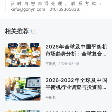
及时与您沟通处理。联系方式：
kefu@gonyn.com、010-69365838。
相关推荐
2026年全球及中国平衡机
市场趋势分析：全球复合增
长率（CAGR）约3.7%[图]
平衡机
2026-05-16
2026-2032年全球及中国
平衡机行业调查与投资前景
报告
平衡机