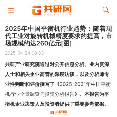
2025年中国平衡机行业趋势：随着现
代工业对旋转机械精度要求的提高，市
场规模约达260亿元[图]
2025-04-24 08:33
共研产业研究院通过对公开信息分析、业内资深
人士和相关企业高管的深度访谈，以及分析师专
业性判断和评价撰写了《
2025-2031年中国平衡
机行业全景调查与投资分析报告
》
。本报告为平
衡机企业决策人及投资者提供了重要参考依据。