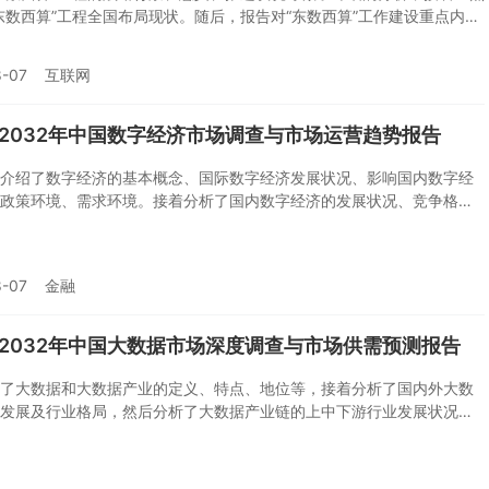
东数西算”工程全国布局现状。随后，报告对“东数西算”工作建设重点内
受益产业链环节和利好产业进行了深度剖析。然后分析了网络巨头、电
及主要参与企业在“东数西算”的布局。最后重点分析了“东数西算”工程的
8-07
互联网
。
6-2032年中国数字经济市场调查与市场运营趋势报告
介绍了数字经济的基本概念、国际数字经济发展状况、影响国内数字经
政策环境、需求环境。接着分析了国内数字经济的发展状况、竞争格局
业状况，然后对数字经济细分产业进行了系统的分析，对数字经济的创
了详实的解析，并对重点省市、典型园区项目、典型企业进行了透彻的
后对其投资状况和发展前景做了科学的分析和预测。
8-07
金融
6-2032年中国大数据市场深度调查与市场供需预测报告
了大数据和大数据产业的定义、特点、地位等，接着分析了国内外大数
发展及行业格局，然后分析了大数据产业链的上中下游行业发展状况，
据软硬件设备、大数据发展模式、重点区域大数据产业发展布局等进行
透析。随后，报告重点分析了大数据行业的投资状况及其未来发展前
报告还分析了大数据产业的政策环境。