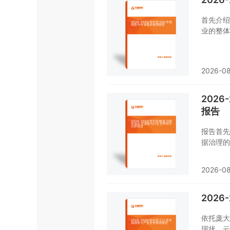
首先介绍
业的整体
全行业、
告对信创
产业的发
2026-0
202
报告
报告首先
据治理的
据治理进
治理的典
2026-0
和预测。
202
依托庞大
现状、云