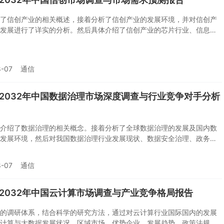
了信创产业的相关概述，接着分析了信创产业的发展环境，并对信创产
发展进行了详实的分析。然后具体介绍了信创产业的芯片行业、信息安
CDN行业、存储行业、数据库行业和云计算行业的发展状况。随后，报
产业做了国内外重点企业运营状况分析和投资分析。最后，报告对信创
展前景及趋势进行了科学的预测。
8-07
通信
6-2032年中国数据治理市场深度调查与行业竞争对手分析
介绍了数据治理的相关概念。接着分析了全球数据治理的发展及国内数
发展环境，然后对我国数据治理行业发展现状、数据安全治理、政务数
行了系统的分析，对数据治理应用领域、重点区域数据治理发展及数据
型案例做了详实的解析，最后对其典型企业和发展前景做了科学的分析
8-07
通信
6-2032年中国云计算市场调查与产业竞争格局报告
的调研体系，结合科学的研究方法，通过对云计算行业国际国内的发展
计算与大数据发展状况、区域市场、优势企业、发展趋势、政策法规等