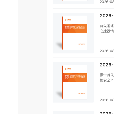
2026-0
202
首先阐述
心建设情
情况、技
现状以及
业运营情
2026-0
202
报告首先
据安全产
业的发展
数据安全
行了透彻
2026-0
202