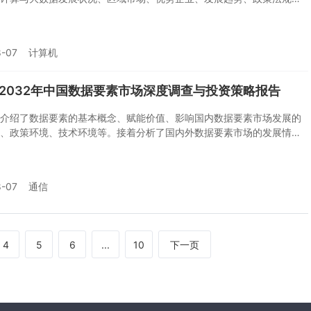
细致深入的分析，帮助客户全面把握云计算产业的总体发展状况。
8-07
计算机
6-2032年中国数据要素市场深度调查与投资策略报告
介绍了数据要素的基本概念、赋能价值、影响国内数据要素市场发展的
、政策环境、技术环境等。接着分析了国内外数据要素市场的发展情
要素市场的重点环节及主要构成，然后对数据要素市场的发展模式进行
分析，对数据要素的相关技术做了详实的解析，并对典型企业的运营状
透彻的研究，最后对其投资状况和发展前景做了科学的分析和预测。
8-07
通信
4
5
6
...
10
下一页