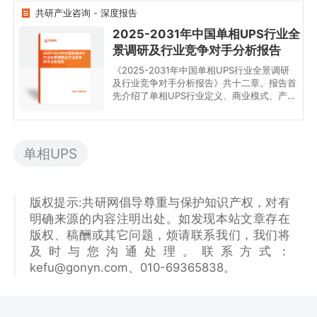
共研产业咨询 - 深度报告
2025-2031年中国单相UPS行业全
景调研及行业竞争对手分析报告
2025-2031年中国单相UPS
行业全景调研及行业竞争
对手分析报告
《2025-2031年中国单相UPS行业全景调研
及行业竞争对手分析报告》共十二章。报告首
先介绍了单相UPS行业定义、商业模式、产业
壁垒、风险因素、产业特征及研究方法；接着
在综合行业PEST环境的基础上对国内外市场
单相UPS产品产销、规模以及价格特征做了重
点分析；然后对于单相UPS行业本身或相关产
单相UPS
业的贸易态势、经营状况进行剖析；随后对单
相UPS行业产业链运行环境、区域发展态势、
行业竞争格局、典型企业运营等几大核心要素
进行了逐个分析；随后报告对单相UPS行业供
版权提示:共研网倡导尊重与保护知识产权，对有
需、价格、规模、风险、策略做出来科学严谨
明确来源的内容注明出处。如发现本站文章存在
的预判。您若想对单相UPS行业有个系统的了
版权、稿酬或其它问题，烦请联系我们，我们将
解或者想投资单相UPS行业，本报告是您不可
或缺的重要工具。
及时与您沟通处理。联系方式：
kefu@gonyn.com、010-69365838。