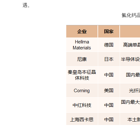
遇。
氟化钙