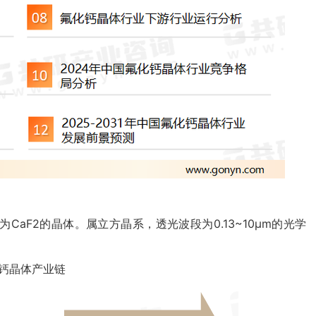
，是化学式为CaF2的晶体。属立方晶系，透光波段为0.13~10µm的光学
钙晶体产业链