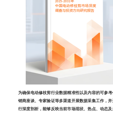
为确保
电动修枝剪
行业数据精准性以及内容的可参考
销商座谈、专家验证等多渠道开展数据采集工作，并
行深度剖析，能够反映当前市场现状、热点、动态及