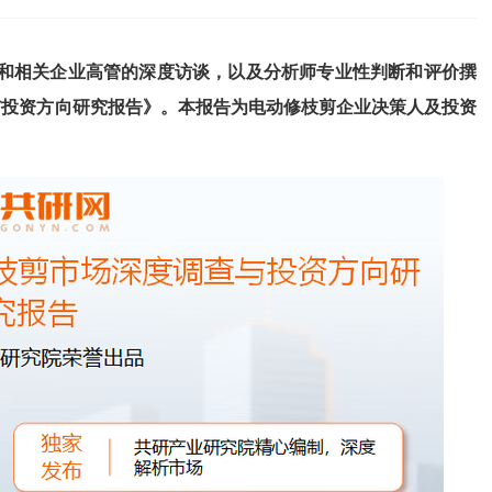
和相关企业高管的深度访谈，以及分析师专业性判断和评价撰
与投资方向研究报告
》
。本报告为
电动修枝剪
企业决策人及投资