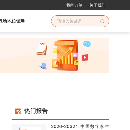
我的订单
关于我们
市场地位证明
热门报告
2026-2032年中国数字孪生