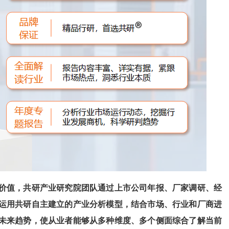
价值，共
研
产业研究院团队通过上市公司年报、厂家调研、经
运用共
研
自主建立的产业分析模型，结合市场、行业和厂商进
未来趋势，使从业者能够从多种维度、多个侧面综合了解当前