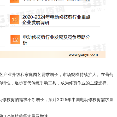
艺产业升级和家庭园艺需求增长，市场规模持续扩大。在葡萄
的特性，逐步替代传统手动工具，成为修剪作业的主流选择。
修枝剪的需求不断增长，预计2025年中国电动修枝剪需求量
年中国电动修枝剪需求量及增速