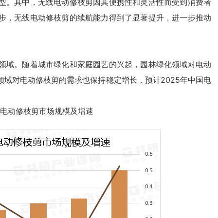
型。其中，无线电动修枝剪因其便携性和灵活性而受到消费者
步，无线电动修枝剪的续航能力得到了显著提升，进一步推动
领域。随着城市绿化和家庭园艺的兴起，园林绿化领域对电动
域对电动修枝剪的需求也保持稳定增长，预计2025年中国电
年中国电动修枝剪市场规模及增速