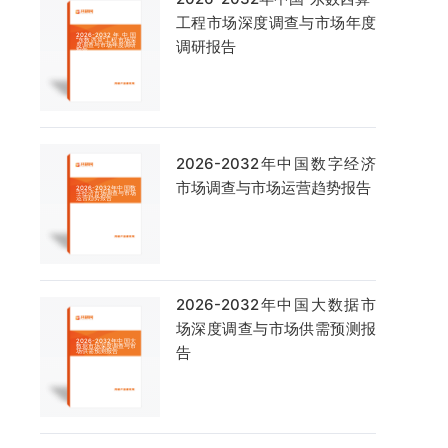
工程市场深度调查与市场年度
调研报告
2026-2032年中国数字经济
市场调查与市场运营趋势报告
2026-2032年中国大数据市
场深度调查与市场供需预测报
告