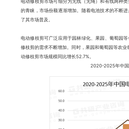
电动修枝剪市场可细分为无线（无绳）和有线两种类
的青睐，市场份额逐渐增加。随着电池技术的不断进
了其市场普及。
电动修枝剪可广泛应用于园林绿化、果园、葡萄园等
修枝剪的需求不断增加。同时，果园和葡萄园等农业领
动修枝剪市场规模同比增长52.7%。
2020-2025