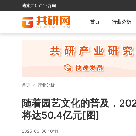
迪索共研产业咨询
首页
行业分析
首页
行业分析
随着园艺文化的普及，20
将达50.4亿元[图]
2025-09-30 10:11