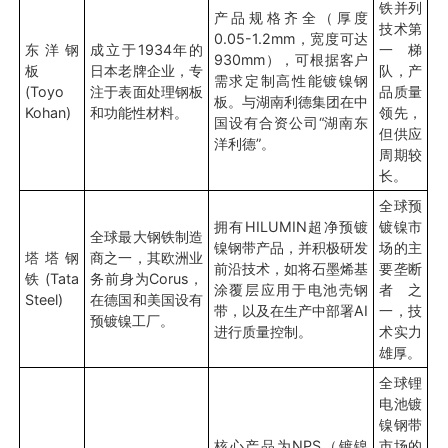
铁并列
产品规格齐全（厚度
技术第
0.05-1.2mm，宽度可达
东洋钢
成立于1934年的
一梯
930mm），可根据客户
板
日本老牌企业，专
队，产
需求定制高性能镀镍钢
(Toyo
注于表面处理钢板
品质量
板。与湖南利德集团在中
Kohan)
和功能性材料。
领先，
国设有合资公司“湖南东
但供应
洋利德”。
周期较
长。
全球预
拥有HILUMIN超净预镀
镀镍市
全球最大钢铁制造
镍钢带产品，并积极研发
场的主
塔塔钢
商之一，其欧洲业
前沿技术，如将石墨烯基
要垄断
铁 (Tata
务前身为Corus，
涂覆层应用于电池壳钢
者之
Steel)
在德国和美国设有
带，以及在生产中部署AI
一，技
预镀镍工厂。
进行质量控制。
术实力
雄厚。
全球锂
电池镀
镍钢带
核心产品为NPS（镀镍
市场的