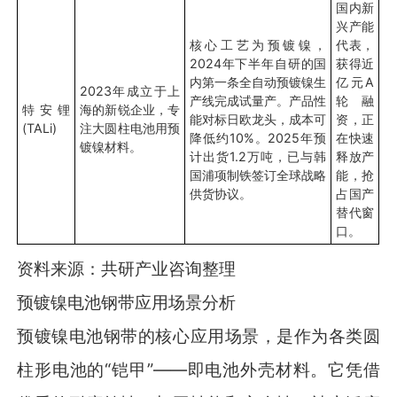
国内新
兴产能
核心工艺为预镀镍，
代表，
2024年下半年自研的国
获得近
内第一条全自动预镀镍生
亿元A
2023年成立于上
产线完成试量产。产品性
轮融
特安锂
海的新锐企业，专
能对标日欧龙头，成本可
资，正
(TALi)
注大圆柱电池用预
降低约10%。2025年预
在快速
镀镍材料。
计出货1.2万吨，已与韩
释放产
国浦项制铁签订全球战略
能，抢
供货协议。
占国产
替代窗
口。
资料来源：共研产业咨询整理
预镀镍电池钢带应用场景分析
预镀镍电池钢带的核心应用场景，是作为各类圆
柱形电池的“铠甲”——即电池外壳材料。它凭借