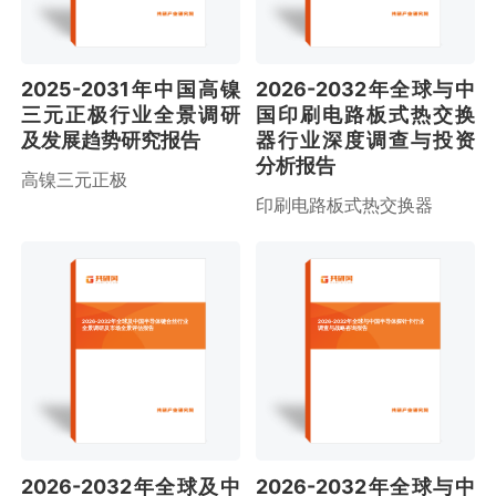
2025-2031年中国高镍
2026-2032年全球与中
三元正极行业全景调研
国印刷电路板式热交换
及发展趋势研究报告
器行业深度调查与投资
分析报告
高镍三元正极
印刷电路板式热交换器
2026-2032年全球及中国半导体键合丝行业
2026-2032年全球与中国半导体探针卡行业
全景调研及市场全景评估报告
调查与战略咨询报告
2026-2032年全球及中
2026-2032年全球与中