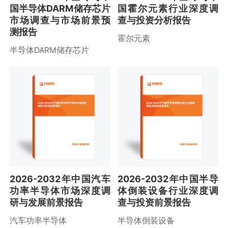
国半导体DARM储存芯片
国霍尔元素行业深度调
市场调查与市场前景预
查与投资分析报告
测报告
霍尔元素
半导体DARM储存芯片
2026-2032年中国汽车功率半导体市场深度
2026-2032年中国半导体倒装设备行业深度
调研与发展前景报告
调查与投资前景报告
2026-2032年中国汽车
2026-2032年中国半导
功率半导体市场深度调
体倒装设备行业深度调
研与发展前景报告
查与投资前景报告
汽车功率半导体
半导体倒装设备