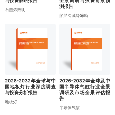
与投资战略报告
全景调研与投资前景预
测报告
石墨烯照明
船舶冷藏冷冻箱
2026-2032年全球与中国地板灯行业深度调
2026-2032年全球及中国半导体气缸行业全
查与投资分析报告
景调研及市场全景评估报告
2026-2032年全球与中
2026-2032年全球及中
国地板灯行业深度调查
国半导体气缸行业全景
与投资分析报告
调研及市场全景评估报
告
地板灯
半导体气缸