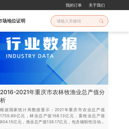
我的订单
关于我们
市场地位证明
2016-2021年重庆市农林牧渔业总产值分
析
根据国家统计局数据显示：2021年重庆市农业总产值
1759.89亿元，林业总产值168.13亿元，畜牧业总产值
804.15亿元，渔业总产值138.17亿元，包含辅助性活动产
值其农林牧渔业总产值约为2935.65亿元；2021年农林牧