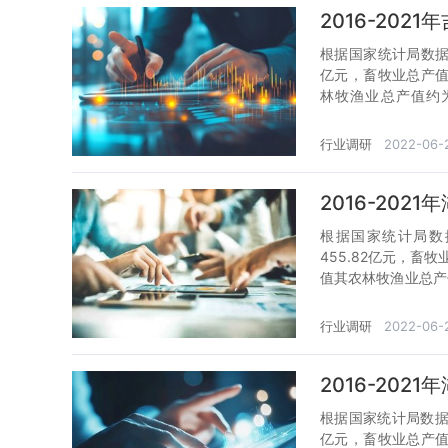
2016-20
根据国家统计局数据显
亿元，畜牧业总产值1
林牧渔业总产值约为2
107.5%。
行业调研
2022-06-2
2016-20
根据国家统计局数据
455.82亿元，畜牧
值其农林牧渔业总产值
为110.4%。
行业调研
2022-06-2
2016-20
根据国家统计局数据显
亿元，畜牧业总产值1