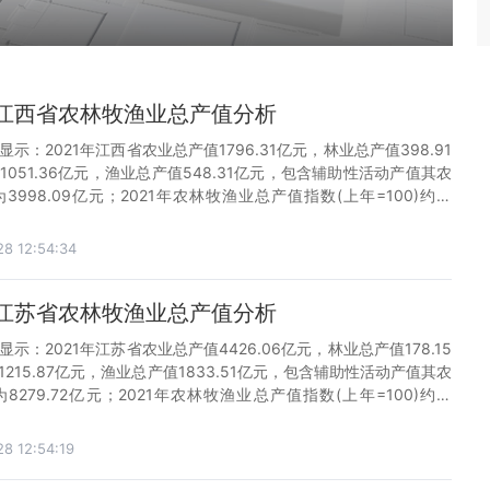
21年江西省农林牧渔业总产值分析
示：2021年江西省农业总产值1796.31亿元，林业总产值398.91
051.36亿元，渔业总产值548.31亿元，包含辅助性活动产值其农
998.09亿元；2021年农林牧渔业总产值指数(上年=100)约为
8 12:54:34
21年江苏省农林牧渔业总产值分析
示：2021年江苏省农业总产值4426.06亿元，林业总产值178.15
215.87亿元，渔业总产值1833.51亿元，包含辅助性活动产值其农
279.72亿元；2021年农林牧渔业总产值指数(上年=100)约为
8 12:54:19