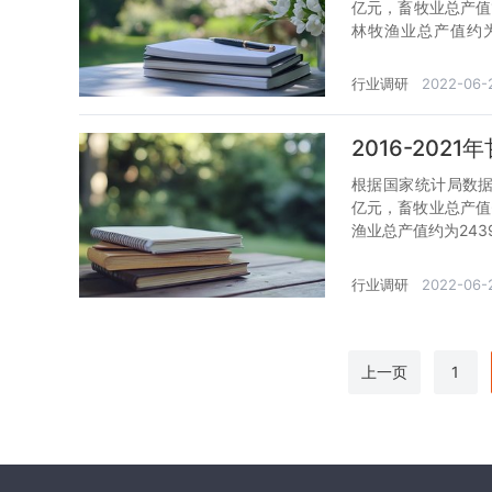
亿元，畜牧业总产值1
林牧渔业总产值约为8
107.1%。
行业调研
2022-06-2
2016-20
根据国家统计局数据显
亿元，畜牧业总产值6
渔业总产值约为2439
行业调研
2022-06-2
上一页
1