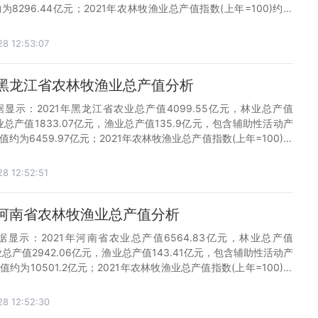
8296.44亿元；2021年农林牧渔业总产值指数(上年=100)约为
8 12:53:07
21年黑龙江省农林牧渔业总产值分析
显示：2021年黑龙江省农业总产值4099.55亿元，林业总产值
牧业总产值1833.07亿元，渔业总产值135.9亿元，包含辅助性活动产
约为6459.97亿元；2021年农林牧渔业总产值指数(上年=100)约
8 12:52:51
21年河南省农林牧渔业总产值分析
显示：2021年河南省农业总产值6564.83亿元，林业总产值
业总产值2942.06亿元，渔业总产值143.41亿元，包含辅助性活动产
约为10501.2亿元；2021年农林牧渔业总产值指数(上年=100)约
8 12:52:30