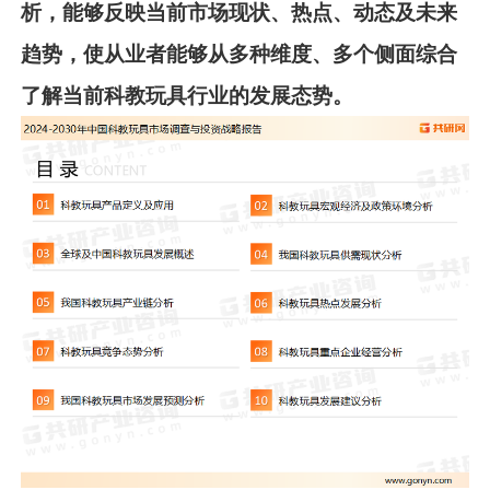
析，能够反映当前市场现状、热点、动态及未来
趋势，使从业者能够从多种维度、多个侧面综合
了解当前科教玩具
行业的发展态势。