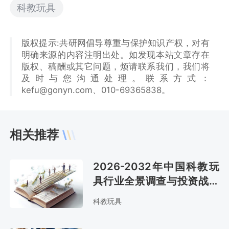
然后对于科教玩具行业本身或相关产业的贸易
科教玩具
态势、经营状况进行剖析；随后对科教玩具行
业产业链运行环境、区域发展态势、行业竞争
格局、典型企业运营等几大核心要素进行了逐
个分析；随后报告对科教玩具行业供需、价
版权提示:共研网倡导尊重与保护知识产权，对有
格、规模、风险、策略做出来科学严谨的预
明确来源的内容注明出处。如发现本站文章存在
判。您若想对科教玩具行业有个系统的了解或
版权、稿酬或其它问题，烦请联系我们，我们将
者想投资科教玩具行业，本报告是您不可或缺
的重要工具。
及时与您沟通处理。联系方式：
kefu@gonyn.com、010-69365838。
相关推荐
2026-2032年中国科教玩
具行业全景调查与投资战略
咨询报告
科教玩具