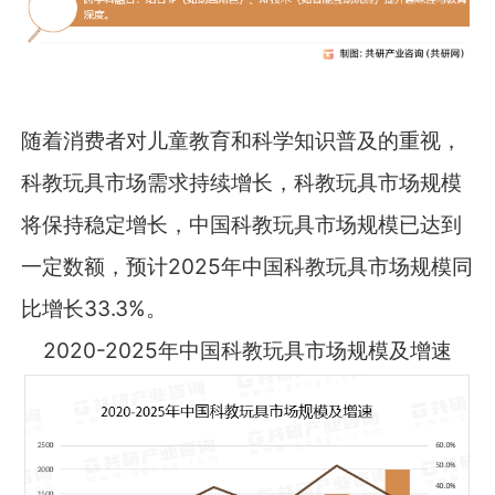
随着消费者对儿童教育和科学知识普及的重视，
科教玩具市场需求持续增长，科教玩具市场规模
将保持稳定增长，中国科教玩具市场规模已达到
一定数额，预计2025年中国科教玩具市场规模同
比增长33.3%。
2020-2025年中国科教玩具市场规模及增速