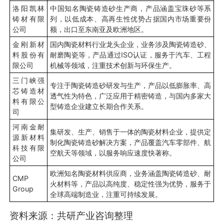
洛阳凯林
中国知名陶瓷铸造砂生产商，产品涵盖宝珠砂等系
铸材有限
列，以低成本、高再生性优势占据国内市场重要份
公司
额，出口至东南亚及欧洲地区。
金刚新材
国内陶瓷材料行业龙头企业，业务涉及陶瓷铸造砂、
料股份有
耐磨陶瓷等，产品通过ISO认证，服务于汽车、工程
限公司
机械等领域，注重技术创新与环保生产。
三门峡强
专注于陶瓷铸造砂研发与生产，产品以低膨胀率、高
芯铸造材
透气性为特色，广泛应用于精密铸造，与国内多家大
料有限公
型铸造企业建立长期合作关系。
司
河南金耐
集研发、生产、销售于一体的陶瓷材料企业，提供定
源新材料
制化陶瓷铸造砂解决方案，产品覆盖汽车零部件、航
科技有限
空航天等领域，以服务响应速度快著称。
公司
欧洲知名陶瓷材料供应商，业务涵盖陶瓷铸造砂、耐
CMP
火材料等，产品以高纯度、稳定性强为优势，服务于
Group
全球高端制造业，注重可持续发展。
资料来源：共研产业咨询整理