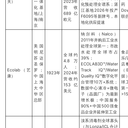
夫）
一体
2023年
化预处理全谱系；湛
化基
营收
江基地2026年投产
Dow
地/上
689亿
F6095等新牌号，本
联
海/南
欧元
地化供应提速
京
纳尔科（Nalco）
2011年并购后工业水
美国
处理全球第一；市政
明尼
水处理全球市占
食
全球约
苏达
39%；
乐
4.8万
圣保
ECOLAB3D™/Water
店
人；
Ecolab（艺
罗；
Track IQ™/Water
（E
1923年
2024年
康）
中国
Quality IQ™数字化平
据
营收约
上海
台管理10万+系统；
球
153亿
大中
数据中心液冷+微电
第
美元
华区
子（晶圆厂）为最新
>1
总部
增长极；中国服务
90%+中国500强食
品企业并延伸至工业
溴系消毒剂全球寡头
（与Lonza/ICL合计