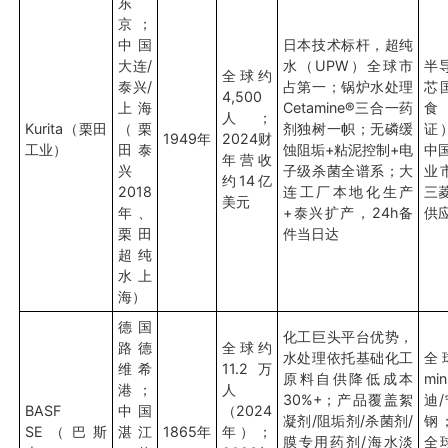
东
京；
中国
日本技术标杆，超纯
大连/
水（UPW）全球市
半
全球约
泰兴/
占第一；锅炉水处理
芯
4,500
上海
Cetamine®三合一药
食
人；
Kurita（栗田
（栗
剂独树一帜；无磷缓
证
1949年
2024财
工业）
田泰
蚀阻垢+粘泥控制+电
中
年营收
兴
子级杀菌全谱系；大
业
约14亿
2018
连工厂本地化生产
三
美元
年、
+泰兴扩产，24h备
供
栗田
件当日达
超纯
水上
海）
德国
化工巨头平台优势，
路德
全球约
水处理依托基础化工
全
维希
11.2万
原料自供降低成本
mi
港；
人
30%+；产品覆盖絮
迪
BASF
中国
（2024
凝剂/阻垢剂/杀菌剂/
钢
SE（巴斯
湛江
1865年
年）；
膜专用药剂/海水淡
全