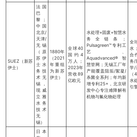
法国
巴
黎；
中国
北京/
水处理+固废+智慧水
天津/
务全链条；
全
无锡
Pulsagreen™专利工
全球40
水
（原
1880年
艺、
国约4
合
苏伊
（2021
Aquadvanced®智
SUEZ（新苏
万人；
务
士水
年重组
慧管网；无锡工厂年
伊士）
2023年
学
务技
为新苏
产能覆盖阻垢/絮凝/
营收89
（
术无
伊士）
杀菌全系列；年均新
亿欧元
水
锡，
增专利25+，北京研
引
现威
发中心专注难降解有
立雅
机物与氟化物处理
水务
技术
无
锡）
日本