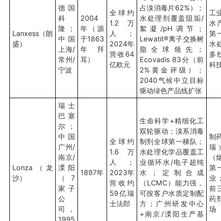
德国
占溴消毒片62%）；
全球约
工
科
2004
水处理剂覆盖阻垢/
1.2万
水
隆；
年（源
絮凝/pH调节；
Lanxess（朗
人；
第
中国
于1863
Lewatit®离子交换树
盛）
2024年
水
上海/
年拜
脂全球领先；
营收64
多
常州/
耳）
Ecovadis 83分（前
亿欧元
科
宁波
2%黄金评级）；
2040气候中立目标
驱动绿色产品线扩张
瑞士
巴塞
生命科学+精细化工
尔；
双轮驱动；溴系消毒
中国
制
全球约
制剂全球第一梯队；
广州/
瑞
1.6万
水处理化学品覆盖工
南京/
（
人；
业循环水/电子超纯
Lonza（龙
溧阳
第
1897年
2023年
水；定制合成
沙）
（7
业
营收约
（LCMC）能力强，
家子
前
59亿瑞
可按客户水质定制配
公
药
士法郎
方；广州研发中心
司，
场
+南京/溧阳生产基
1995