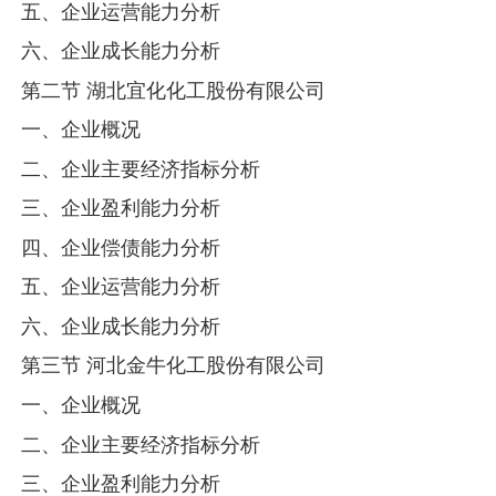
五、企业运营能力分析
六、企业成长能力分析
第二节 湖北宜化化工股份有限公司
一、企业概况
二、企业主要经济指标分析
三、企业盈利能力分析
四、企业偿债能力分析
五、企业运营能力分析
六、企业成长能力分析
第三节 河北金牛化工股份有限公司
一、企业概况
二、企业主要经济指标分析
三、企业盈利能力分析