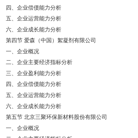
四、企业偿债能力分析
五、企业运营能力分析
六、企业成长能力分析
第四节 爱森（中国）絮凝剂有限公司
一、企业概况
二、企业主要经济指标分析
三、企业盈利能力分析
四、企业偿债能力分析
五、企业运营能力分析
六、企业成长能力分析
第五节 北京三聚环保新材料股份有限公司
一、企业概况