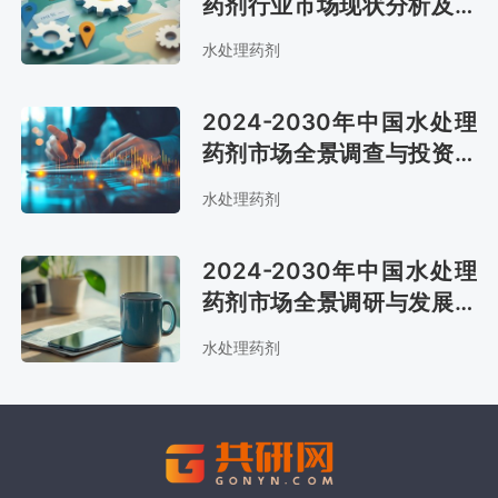
药剂行业市场现状分析及发
展战略咨询报告
水处理药剂
2024-2030年中国水处理
药剂市场全景调查与投资方
向研究报告
水处理药剂
2024-2030年中国水处理
药剂市场全景调研与发展趋
势研究报告
水处理药剂