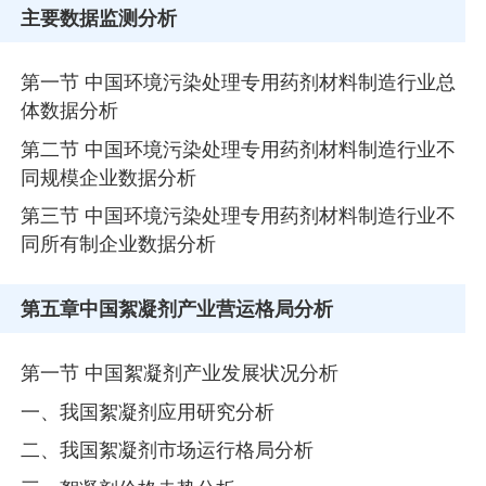
主要数据监测分析
第一节 中国环境污染处理专用药剂材料制造行业总
体数据分析
第二节 中国环境污染处理专用药剂材料制造行业不
同规模企业数据分析
第三节 中国环境污染处理专用药剂材料制造行业不
同所有制企业数据分析
第五章
中国絮凝剂产业营运格局分析
第一节 中国絮凝剂产业发展状况分析
一、我国絮凝剂应用研究分析
二、我国絮凝剂市场运行格局分析