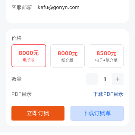
客服邮箱
kefu@gonyn.com
价格
8000元
8000元
8500元
电子版
纸介版
电子+纸介版
数量
PDF目录
下载PDF目录
立即订购
下载订购单