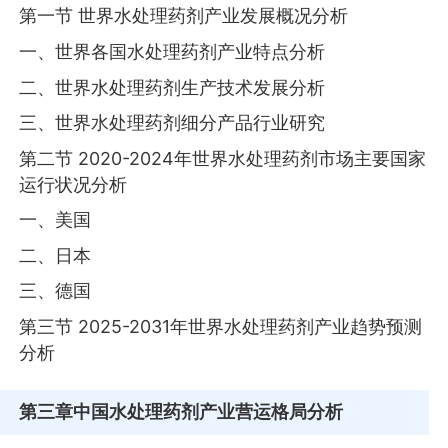
第一节 世界水处理药剂产业发展概况分析
一、世界各国水处理药剂产业特点分析
二、世界水处理药剂生产技术发展分析
三、世界水处理药剂细分产品行业研究
第二节 2020-2024年世界水处理药剂市场主要国家
运行状况分析
一、美国
二、日本
三、德国
第三节 2025-2031年世界水处理药剂产业趋势预测
分析
第三章
中国水处理药剂产业营运格局分析