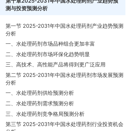
第十章
2025-2031年中国水处理药剂产业趋势预
测与投资预测分析
第一节 2025-2031年中国水处理药剂产业趋势预测
分析
一、水处理药剂市场品种组合更加丰富
二、水处理药剂市场环保化趋势明显
三、高技术、高性能产品将得到更广泛应用
第二节 2025-2031年中国水处理药剂市场发展预测
分析
一、水处理药剂供给预测分析
二、水处理药剂需求预测分析
三、水处理药剂竞争格局预测分析
第三节 2025-2031年中国水处理药剂行业投资机会