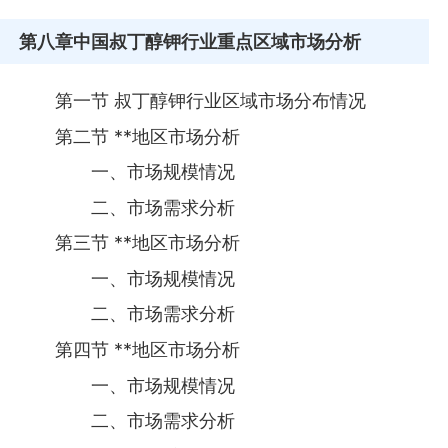
第八章
中国叔丁醇钾行业重点区域市场分析
第一节 叔丁醇钾行业区域市场分布情况
第二节 **地区市场分析
一、市场规模情况
二、市场需求分析
第三节 **地区市场分析
一、市场规模情况
二、市场需求分析
第四节 **地区市场分析
一、市场规模情况
二、市场需求分析