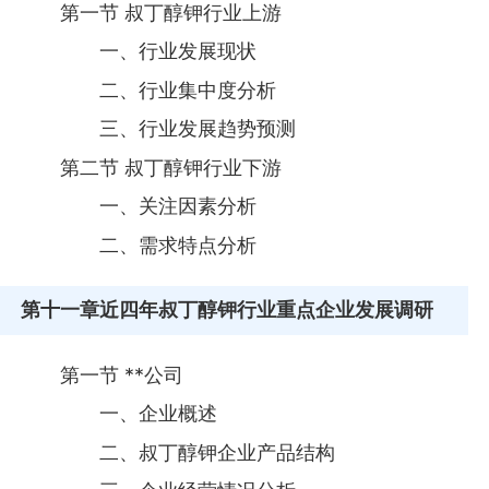
第一节 叔丁醇钾行业上游
一、行业发展现状
二、行业集中度分析
三、行业发展趋势预测
第二节 叔丁醇钾行业下游
一、关注因素分析
二、需求特点分析
第十一章
近四年叔丁醇钾行业重点企业发展调研
第一节 **公司
一、企业概述
二、叔丁醇钾企业产品结构