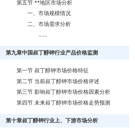
第五节 **地区市场分析
一、市场规模情况
二、市场需求分析
……
第九章
中国叔丁醇钾行业产品价格监测
第一节 叔丁醇钾市场价格特征
第二节 当前叔丁醇钾市场价格评述
第三节 影响叔丁醇钾市场价格因素分析
第四节 未来叔丁醇钾市场价格走势预测
第十章
叔丁醇钾行业上、下游市场分析