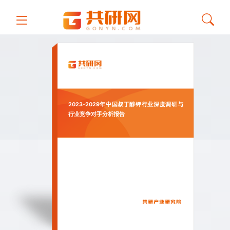
2023-2029年中国叔丁醇钾行业深度调研与
行业竞争对手分析报告