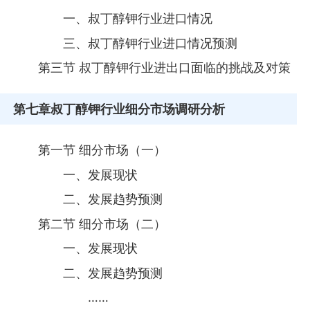
一、叔丁醇钾行业进口情况
三、叔丁醇钾行业进口情况预测
第三节 叔丁醇钾行业进出口面临的挑战及对策
第七章
叔丁醇钾行业细分市场调研分析
第一节 细分市场（一）
一、发展现状
二、发展趋势预测
第二节 细分市场（二）
一、发展现状
二、发展趋势预测
……