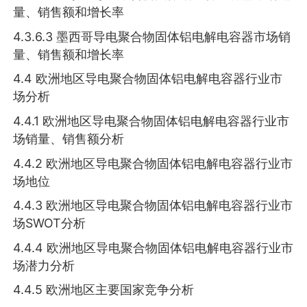
量、销售额和增长率
4.3.6.3 墨西哥导电聚合物固体铝电解电容器市场销
量、销售额和增长率
4.4 欧洲地区导电聚合物固体铝电解电容器行业市
场分析
4.4.1 欧洲地区导电聚合物固体铝电解电容器行业市
场销量、销售额分析
4.4.2 欧洲地区导电聚合物固体铝电解电容器行业市
场地位
4.4.3 欧洲地区导电聚合物固体铝电解电容器行业市
场SWOT分析
4.4.4 欧洲地区导电聚合物固体铝电解电容器行业市
场潜力分析
4.4.5 欧洲地区主要国家竞争分析