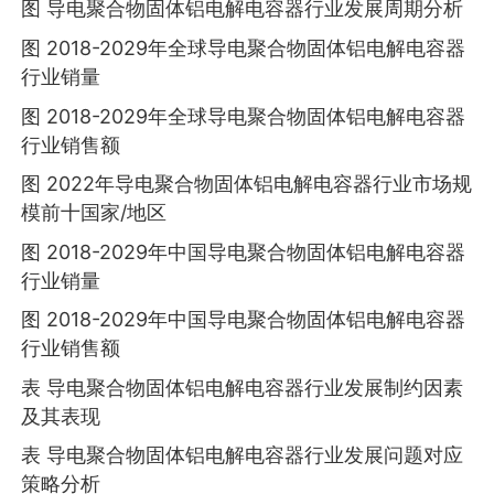
图 导电聚合物固体铝电解电容器行业发展周期分析
图 2018-2029年全球导电聚合物固体铝电解电容器
行业销量
图 2018-2029年全球导电聚合物固体铝电解电容器
行业销售额
图 2022年导电聚合物固体铝电解电容器行业市场规
模前十国家/地区
图 2018-2029年中国导电聚合物固体铝电解电容器
行业销量
图 2018-2029年中国导电聚合物固体铝电解电容器
行业销售额
表 导电聚合物固体铝电解电容器行业发展制约因素
及其表现
表 导电聚合物固体铝电解电容器行业发展问题对应
策略分析