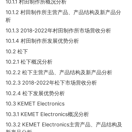
10.1.1 村田制作所概况分析
10.1.2 村田制作所主营产品、产品结构及新产品分
析
10.1.3 2018-2022年村田制作所市场营收分析
10.1.4 村田制作所发展优势分析
10.2 松下
10.2.1 松下概况分析
10.2.2 松下主营产品、产品结构及新产品分析
10.2.3 2018-2022年松下市场营收分析
10.2.4 松下发展优势分析
10.3 KEMET Electronics
10.3.1 KEMET Electronics概况分析
10.3.2 KEMET Electronics主营产品、产品结构及