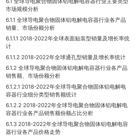
6.1 全球导电聚合物固体铝电解电容器行业主要类型
市场规模分析
6.1.1 全球导电聚合物固体铝电解电容器行业各产品
销量、市场份额分析
6.1.1.1 2018-2022年全球表面贴装型销量及增长率统
计
6.1.1.2 2018-2022年全球通孔型销量及增长率统计
6.1.2 全球导电聚合物固体铝电解电容器行业各产品
销售额、市场份额分析
6.1.2.1 2018-2022年全球导电聚合物固体铝电解电
容器行业细分类型销售额统计
6.1.2.2 2018-2022年全球导电聚合物固体铝电解电
容器行业各产品销售额份额占比分析
6.1.3 2018-2022年全球导电聚合物固体铝电解电容
器行业各产品价格走势