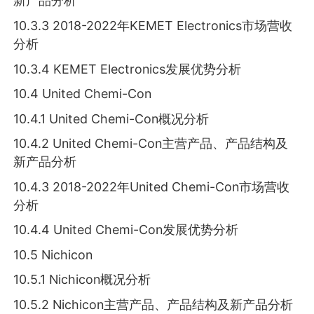
新产品分析
10.3.3 2018-2022年KEMET Electronics市场营收
分析
10.3.4 KEMET Electronics发展优势分析
10.4 United Chemi-Con
10.4.1 United Chemi-Con概况分析
10.4.2 United Chemi-Con主营产品、产品结构及
新产品分析
10.4.3 2018-2022年United Chemi-Con市场营收
分析
10.4.4 United Chemi-Con发展优势分析
10.5 Nichicon
10.5.1 Nichicon概况分析
10.5.2 Nichicon主营产品、产品结构及新产品分析