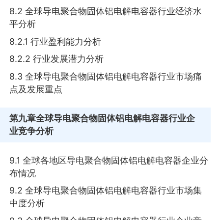
8.2 全球导电聚合物固体铝电解电容器行业经济水
平分析
8.2.1 行业盈利能力分析
8.2.2 行业发展潜力分析
8.3 全球导电聚合物固体铝电解电容器行业市场痛
点及发展重点
第九章
全球导电聚合物固体铝电解电容器行业企
业竞争分析
9.1 全球各地区导电聚合物固体铝电解电容器企业分
布情况
9.2 全球导电聚合物固体铝电解电容器行业市场集
中度分析