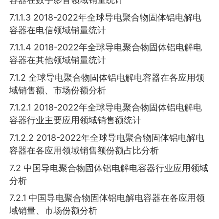
7.1.1.3 2018-2022年全球导电聚合物固体铝电解电
容器在电信领域销量统计
7.1.1.4 2018-2022年全球导电聚合物固体铝电解电
容器在其他领域销量统计
7.1.2 全球导电聚合物固体铝电解电容器在各应用领
域销售额、市场份额分析
7.1.2.1 2018-2022年全球导电聚合物固体铝电解电
容器行业主要应用领域销售额统计
7.1.2.2 2018-2022年全球导电聚合物固体铝电解电
容器在各应用领域销售额份额占比分析
7.2 中国导电聚合物固体铝电解电容器行业应用领域
分析
7.2.1 中国导电聚合物固体铝电解电容器在各应用领
域销量、市场份额分析