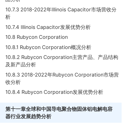
10.7.3 2018-2022年Illinois Capacitor市场营收分
析
10.7.4 Illinois Capacitor发展优势分析
10.8 Rubycon Corporation
10.8.1 Rubycon Corporation概况分析
10.8.2 Rubycon Corporation主营产品、产品结构
及新产品分析
10.8.3 2018-2022年Rubycon Corporation市场营
收分析
10.8.4 Rubycon Corporation发展优势分析
第十一章
全球和中国导电聚合物固体铝电解电容
器行业发展趋势分析