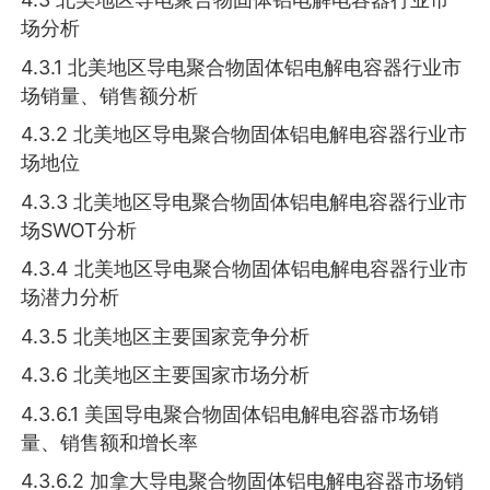
场分析
4.3.1 北美地区导电聚合物固体铝电解电容器行业市
场销量、销售额分析
4.3.2 北美地区导电聚合物固体铝电解电容器行业市
场地位
4.3.3 北美地区导电聚合物固体铝电解电容器行业市
场SWOT分析
4.3.4 北美地区导电聚合物固体铝电解电容器行业市
场潜力分析
4.3.5 北美地区主要国家竞争分析
4.3.6 北美地区主要国家市场分析
4.3.6.1 美国导电聚合物固体铝电解电容器市场销
量、销售额和增长率
4.3.6.2 加拿大导电聚合物固体铝电解电容器市场销