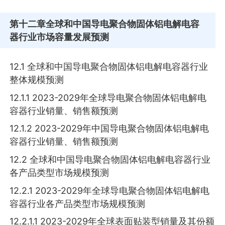
第十二章
全球和中国导电聚合物固体铝电解电容
器行业市场容量发展预测
12.1 全球和中国导电聚合物固体铝电解电容器行业
整体规模预测
12.1.1 2023-2029年全球导电聚合物固体铝电解电
容器行业销量、销售额预测
12.1.2 2023-2029年中国导电聚合物固体铝电解电
容器行业销量、销售额预测
12.2 全球和中国导电聚合物固体铝电解电容器行业
各产品类型市场规模预测
12.2.1 2023-2029年全球导电聚合物固体铝电解电
容器行业各产品类型市场规模预测
12.2.1.1 2023-2029年全球表面贴装型销量及其份额