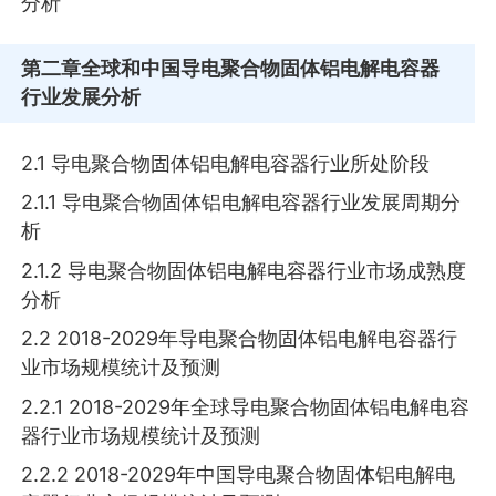
分析
第二章
全球和中国导电聚合物固体铝电解电容器
行业发展分析
2.1 导电聚合物固体铝电解电容器行业所处阶段
2.1.1 导电聚合物固体铝电解电容器行业发展周期分
析
2.1.2 导电聚合物固体铝电解电容器行业市场成熟度
分析
2.2 2018-2029年导电聚合物固体铝电解电容器行
业市场规模统计及预测
2.2.1 2018-2029年全球导电聚合物固体铝电解电容
器行业市场规模统计及预测
2.2.2 2018-2029年中国导电聚合物固体铝电解电