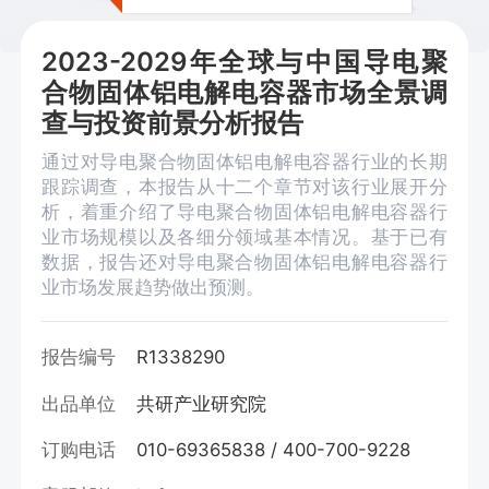
2023-2029年全球与中国导电聚
合物固体铝电解电容器市场全景调
查与投资前景分析报告
通过对导电聚合物固体铝电解电容器行业的长期
跟踪调查，本报告从十二个章节对该行业展开分
析，着重介绍了导电聚合物固体铝电解电容器行
业市场规模以及各细分领域基本情况。基于已有
数据，报告还对导电聚合物固体铝电解电容器行
业市场发展趋势做出预测。
报告编号
R1338290
出品单位
共研产业研究院
订购电话
010-69365838 / 400-700-9228