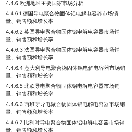
4.4.6 欧洲地区主要国家市场分析
4.4.6.1 德国导电聚合物固体铝电解电容器市场销
量、销售额和增长率
4.4.6.2 英国导电聚合物固体铝电解电容器市场销
量、销售额和增长率
4.4.6.3 法国导电聚合物固体铝电解电容器市场销
量、销售额和增长率
4.4.6.4 意大利导电聚合物固体铝电解电容器市场销
量、销售额和增长率
4.4.6.5 北欧导电聚合物固体铝电解电容器市场销
量、销售额和增长率
4.4.6.6 西班牙导电聚合物固体铝电解电容器市场销
量、销售额和增长率
4.4.6.7 比利时导电聚合物固体铝电解电容器市场销
量、销售额和增长率