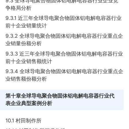
9.3 全球导电聚合物固体铝电解电容器行业企业竞
争格局分析
9.3.1 近三年全球导电聚合物固体铝电解电容器行业
前十企业销量统计
9.3.2 全球导电聚合物固体铝电解电容器行业重点企
业销量份额分析
9.3.3 近三年全球导电聚合物固体铝电解电容器行业
前十企业销售额统计
9.3.4 全球导电聚合物固体铝电解电容器行业重点企
业销售额份额分析
第十章
全球导电聚合物固体铝电解电容器行业代
表企业典型案例分析
10.1 村田制作所