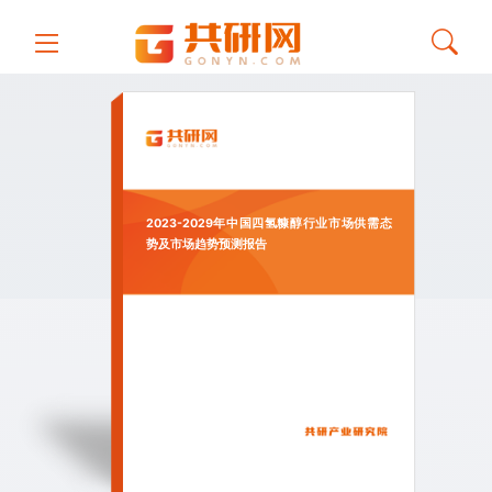
2023-2029年中国四氢糠醇行业市场供需态
势及市场趋势预测报告