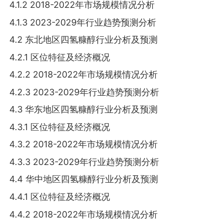
4.1.2 2018-2022年市场规模情况分析
4.1.3 2023-2029年行业趋势预测分析
4.2 东北地区四氢糠醇行业分析及预测
4.2.1 区位特征及经济概况
4.2.2 2018-2022年市场规模情况分析
4.2.3 2023-2029年行业趋势预测分析
4.3 华东地区四氢糠醇行业分析及预测
4.3.1 区位特征及经济概况
4.3.2 2018-2022年市场规模情况分析
4.3.3 2023-2029年行业趋势预测分析
4.4 华中地区四氢糠醇行业分析及预测
4.4.1 区位特征及经济概况
4.4.2 2018-2022年市场规模情况分析