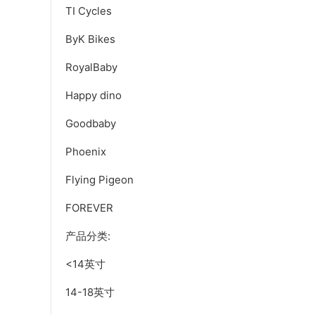
TI Cycles
ByK Bikes
RoyalBaby
Happy dino
Goodbaby
Phoenix
Flying Pigeon
FOREVER
产品分类:
<14英寸
14-18英寸