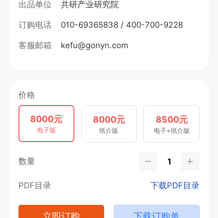
出品单位
共研产业研究院
订购电话
010-69365838 / 400-700-9228
客服邮箱
kefu@gonyn.com
价格
8000元
8000元
8500元
电子版
纸介版
电子+纸介版
数量
PDF目录
下载PDF目录
立即订购
下载订购单