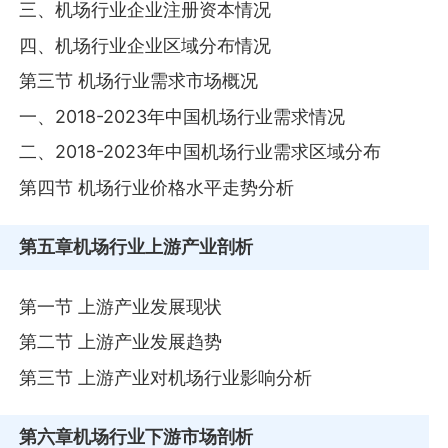
三、机场行业企业注册资本情况
四、机场行业企业区域分布情况
第三节 机场行业需求市场概况
一、2018-2023年中国机场行业需求情况
二、2018-2023年中国机场行业需求区域分布
第四节 机场行业价格水平走势分析
第五章
机场行业上游产业剖析
第一节 上游产业发展现状
第二节 上游产业发展趋势
第三节 上游产业对机场行业影响分析
第六章
机场行业下游市场剖析