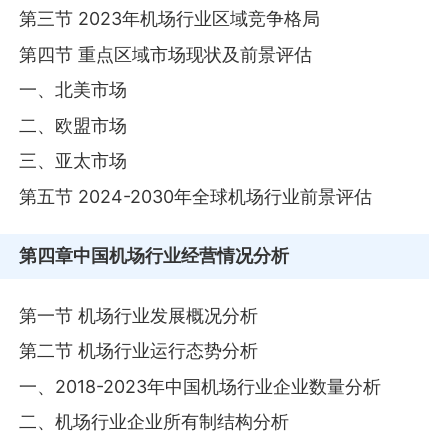
第三节 2023年机场行业区域竞争格局
第四节 重点区域市场现状及前景评估
一、北美市场
二、欧盟市场
三、亚太市场
第五节 2024-2030年全球机场行业前景评估
第四章
中国机场行业经营情况分析
第一节 机场行业发展概况分析
第二节 机场行业运行态势分析
一、2018-2023年中国机场行业企业数量分析
二、机场行业企业所有制结构分析