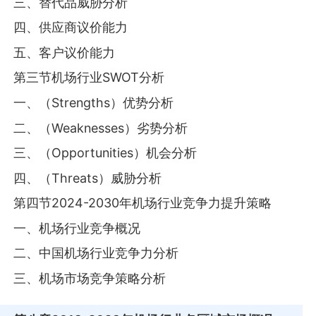
三、替代品威胁分析
四、供应商议价能力
五、客户议价能力
第三节机场行业SWOT分析
一、（Strengths）优势分析
二、（Weaknesses）劣势分析
三、（Opportunities）机会分析
四、（Threats）威胁分析
第四节2024-2030年机场行业竞争力提升策略
一、机场行业竞争概况
二、中国机场行业竞争力分析
三、机场市场竞争策略分析