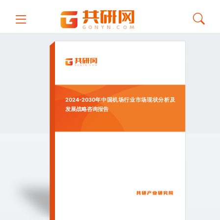
2024-2030年中国机场行业市场现状分析及
发展战略咨询报告