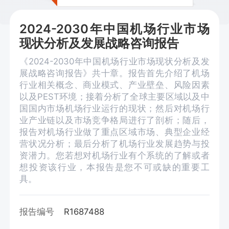
2024-2030年中国机场行业市场
现状分析及发展战略咨询报告
《2024-2030年中国机场行业市场现状分析及发
展战略咨询报告》共十章。报告首先介绍了机场
行业相关概念、商业模式、产业壁垒、风险因素
以及PEST环境；接着分析了全球主要区域以及中
国国内市场机场行业运行的现状；然后对机场行
业产业链以及市场竞争格局进行了剖析；随后，
报告对机场行业做了重点区域市场、典型企业经
营状况分析；最后分析了机场行业发展趋势与投
资潜力。您若想对机场行业有个系统的了解或者
想投资该行业，本报告是您不可或缺的重要工
具。
报告编号
R1687488