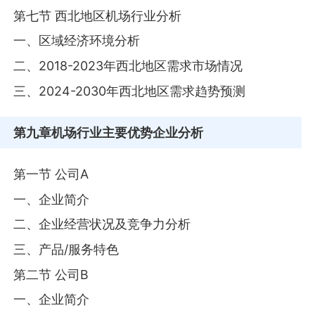
第七节 西北地区机场行业分析
一、区域经济环境分析
二、2018-2023年西北地区需求市场情况
三、2024-2030年西北地区需求趋势预测
第九章
机场行业主要优势企业分析
第一节 公司A
一、企业简介
二、企业经营状况及竞争力分析
三、产品/服务特色
第二节 公司B
一、企业简介