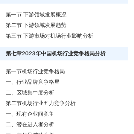
第一节 下游领域发展概况
第二节 下游领域发展趋势
第三节 下游市场对机场行业影响分析
第七章
2023年中国机场行业竞争格局分析
第一节机场行业竞争格局
一、行业品牌竞争格局
二、区域集中度分析
第二节机场行业五力竞争分析
一、现有企业间竞争
二、潜在进入者分析