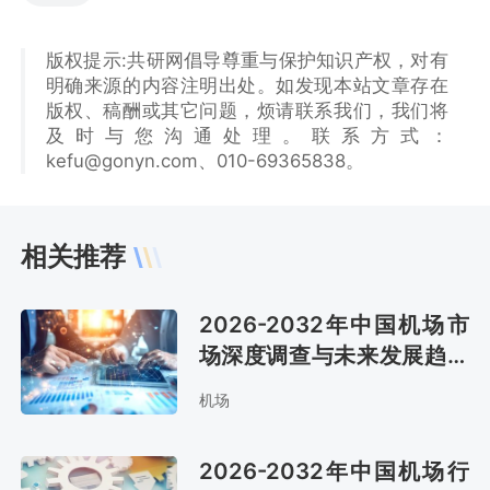
版权提示:共研网倡导尊重与保护知识产权，对有
明确来源的内容注明出处。如发现本站文章存在
版权、稿酬或其它问题，烦请联系我们，我们将
及时与您沟通处理。联系方式：
kefu@gonyn.com、010-69365838。
相关推荐
2026-2032年中国机场市
场深度调查与未来发展趋势
报告
机场
2026-2032年中国机场行