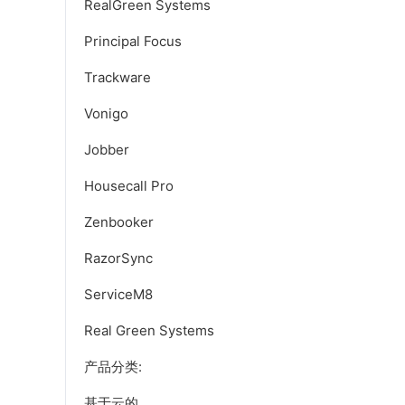
RealGreen Systems
Principal Focus
Trackware
Vonigo
Jobber
Housecall Pro
Zenbooker
RazorSync
ServiceM8
Real Green Systems
产品分类:
基于云的