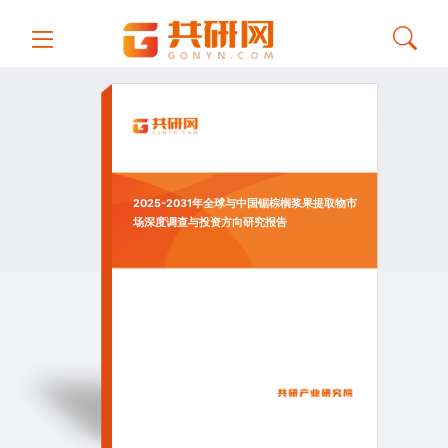
2025-2031年全球与中国锯棕榈浆果提取物市
场深度调查与投资方向研究报告