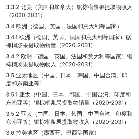
3.3.2 北美（美国和加拿大）锯棕榈浆果提取物收入
（2020-2031）
3.4 欧洲（德国、英国、法国和意大利等国家）
3.4.1 欧洲（德国、英国、法国和意大利等国家）锯
棕榈浆果提取物销量（2020-2031）
3.4.2 欧洲（德国、英国、法国和意大利等国家）锯
棕榈浆果提取物收入（2020-2031）
3.5 亚太地区（中国、日本、韩国、中国台湾、印
度和东南亚等）
3.5.1 亚太（中国、日本、韩国、中国台湾、印度和
东南亚等）锯棕榈浆果提取物销量（2020-2031）
3.5.2 亚太（中国、日本、韩国、中国台湾、印度和
东南亚等）锯棕榈浆果提取物收入（2020-2031）
3.6 拉美地区（墨西哥、巴西等国家）