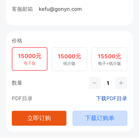
客服邮箱
kefu@gonyn.com
价格
15000元
15000元
15500元
电子版
纸介版
电子+纸介版
数量
PDF目录
下载PDF目录
立即订购
下载订购单