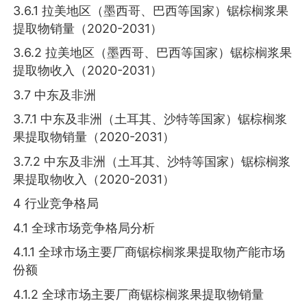
3.6.1 拉美地区（墨西哥、巴西等国家）锯棕榈浆果
提取物销量（2020-2031）
3.6.2 拉美地区（墨西哥、巴西等国家）锯棕榈浆果
提取物收入（2020-2031）
3.7 中东及非洲
3.7.1 中东及非洲（土耳其、沙特等国家）锯棕榈浆
果提取物销量（2020-2031）
3.7.2 中东及非洲（土耳其、沙特等国家）锯棕榈浆
果提取物收入（2020-2031）
4 行业竞争格局
4.1 全球市场竞争格局分析
4.1.1 全球市场主要厂商锯棕榈浆果提取物产能市场
份额
4.1.2 全球市场主要厂商锯棕榈浆果提取物销量