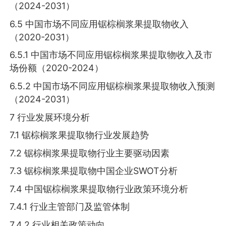
（2024-2031）
6.5 中国市场不同应用锯棕榈浆果提取物收入
（2020-2031）
6.5.1 中国市场不同应用锯棕榈浆果提取物收入及市
场份额（2020-2024）
6.5.2 中国市场不同应用锯棕榈浆果提取物收入预测
（2024-2031）
7 行业发展环境分析
7.1 锯棕榈浆果提取物行业发展趋势
7.2 锯棕榈浆果提取物行业主要驱动因素
7.3 锯棕榈浆果提取物中国企业SWOT分析
7.4 中国锯棕榈浆果提取物行业政策环境分析
7.4.1 行业主管部门及监管体制
7.4.2 行业相关政策动向