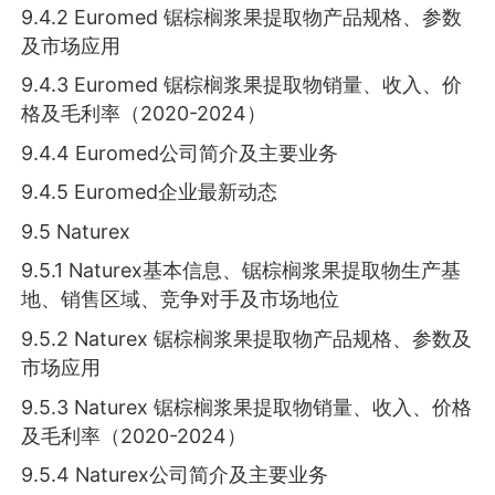
9.4.2 Euromed 锯棕榈浆果提取物产品规格、参数
及市场应用
9.4.3 Euromed 锯棕榈浆果提取物销量、收入、价
格及毛利率（2020-2024）
9.4.4 Euromed公司简介及主要业务
9.4.5 Euromed企业最新动态
9.5 Naturex
9.5.1 Naturex基本信息、锯棕榈浆果提取物生产基
地、销售区域、竞争对手及市场地位
9.5.2 Naturex 锯棕榈浆果提取物产品规格、参数及
市场应用
9.5.3 Naturex 锯棕榈浆果提取物销量、收入、价格
及毛利率（2020-2024）
9.5.4 Naturex公司简介及主要业务