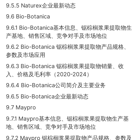
9.5.5 Naturex企业最新动态
9.6 Bio-Botanica
9.6.1 Bio-Botanica基本信息、锯棕榈浆果提取物生
产基地、销售区域、竞争对手及市场地位
9.6.2 Bio-Botanica 锯棕榈浆果提取物产品规格、
参数及市场应用
9.6.3 Bio-Botanica 锯棕榈浆果提取物销量、收
入、价格及毛利率（2020-2024）
9.6.4 Bio-Botanica公司简介及主要业务
9.6.5 Bio-Botanica企业最新动态
9.7 Maypro
9.7.1 Maypro基本信息、锯棕榈浆果提取物生产基
地、销售区域、竞争对手及市场地位
9.7.2 Maypro 锯棕榈浆果提取物产品规格、参数及