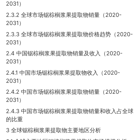
2031）
2.3.2 全球市场锯棕榈浆果提取物销量（2020-
2031）
2.3.3 全球市场锯棕榈浆果提取物价格趋势（2020-
2031）
2.4 中国锯棕榈浆果提取物销量及收入（2020-
2031）
2.4.1 中国市场锯棕榈浆果提取物收入（2020-
2031）
2.4.2 中国市场锯棕榈浆果提取物销量（2020-
2031）
2.4.3 中国市场锯棕榈浆果提取物销量和收入占全球
的比重
3 全球锯棕榈浆果提取物主要地区分析