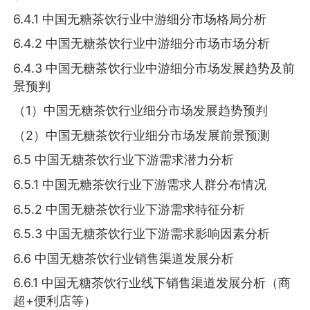
6.4.1 中国无糖茶饮行业中游细分市场格局分析
6.4.2 中国无糖茶饮行业中游细分市场市场分析
6.4.3 中国无糖茶饮行业中游细分市场发展趋势及前
景预判
（1）中国无糖茶饮行业细分市场发展趋势预判
（2）中国无糖茶饮行业细分市场发展前景预测
6.5 中国无糖茶饮行业下游需求潜力分析
6.5.1 中国无糖茶饮行业下游需求人群分布情况
6.5.2 中国无糖茶饮行业下游需求特征分析
6.5.3 中国无糖茶饮行业下游需求影响因素分析
6.6 中国无糖茶饮行业销售渠道发展分析
6.6.1 中国无糖茶饮行业线下销售渠道发展分析（商
超+便利店等）