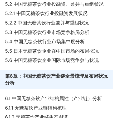
5.2 中国无糖茶饮行业投融资、兼并与重组状况
5.2.1 中国无糖茶饮行业投融资发展状况
5.2.2 中国无糖茶饮行业兼并与重组状况
5.3 中国无糖茶饮行业市场竞争格局分析
5.4 中国无糖茶饮行业市场集中度分析
5.5 日本无糖茶饮企业在中国市场的布局概况
5.6 中国无糖茶饮企业国际市场竞争参与状况
第6章
：中国无糖茶饮产业链全景梳理及布局状况
分析
6.1 中国无糖茶饮产业结构属性（产业链）分析
6.1.1 无糖茶饮产业链结构梳理
6.1.2 无糖茶饮产业链生态图谱