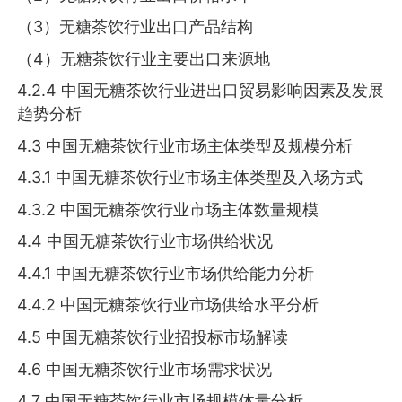
（3）无糖茶饮行业出口产品结构
（4）无糖茶饮行业主要出口来源地
4.2.4 中国无糖茶饮行业进出口贸易影响因素及发展
趋势分析
4.3 中国无糖茶饮行业市场主体类型及规模分析
4.3.1 中国无糖茶饮行业市场主体类型及入场方式
4.3.2 中国无糖茶饮行业市场主体数量规模
4.4 中国无糖茶饮行业市场供给状况
4.4.1 中国无糖茶饮行业市场供给能力分析
4.4.2 中国无糖茶饮行业市场供给水平分析
4.5 中国无糖茶饮行业招投标市场解读
4.6 中国无糖茶饮行业市场需求状况
4.7 中国无糖茶饮行业市场规模体量分析