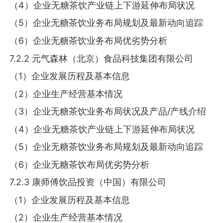
（4）企业无糖茶饮产业链上下游延伸布局状况
（5）企业无糖茶饮业务布局规划及最新动向追踪
（6）企业无糖茶饮业务布局优劣势分析
7.2.2 元气森林（北京）食品科技集团有限公司
（1）企业发展历程及基本信息
（2）企业生产经营基本情况
（3）企业无糖茶饮业务布局状况及产品/产线介绍
（4）企业无糖茶饮产业链上下游延伸布局状况
（5）企业无糖茶饮业务布局规划及最新动向追踪
（6）企业无糖茶饮布局优劣势分析
7.2.3 康师傅饮品投资（中国）有限公司
（1）企业发展历程及基本信息
（2）企业生产经营基本情况