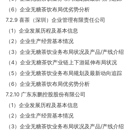
（6）企业无糖茶饮布局优劣势分析
7.2.9 喜茶（深圳）企业管理有限责任公司
（1）企业发展历程及基本信息
（2）企业生产经营基本情况
（3）企业无糖茶饮业务布局状况及产品/产线介绍
（4）企业无糖茶饮产业链上下游延伸布局状况
（5）企业无糖茶饮业务布局规划及最新动向追踪
（6）企业无糖茶饮布局优劣势分析
7.2.10 广东东鹏控股股份有限公司
（1）企业发展历程及基本信息
（2）企业生产经营基本情况
（3）企业无糖茶饮业务布局状况及产品/产线介绍