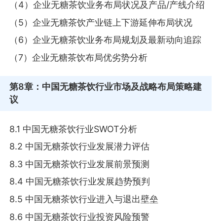
（4）企业无糖茶饮业务布局状况及产品/产线介绍
（5）企业无糖茶饮产业链上下游延伸布局状况
（6）企业无糖茶饮业务布局规划及最新动向追踪
（7）企业无糖茶饮布局优劣势分析
第8章
：中国无糖茶饮行业市场及战略布局策略建
议
8.1 中国无糖茶饮行业SWOT分析
8.2 中国无糖茶饮行业发展潜力评估
8.3 中国无糖茶饮行业发展前景预测
8.4 中国无糖茶饮行业发展趋势预判
8.5 中国无糖茶饮行业进入与退出壁垒
8.6 中国无糖茶饮行业投资风险预警