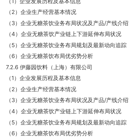
（1）企业发展历程及基本信息
（2）企业生产经营基本情况
（3）企业无糖茶饮业务布局状况及产品/产线介绍
（4）企业无糖茶饮产业链上下游延伸布局状况
（5）企业无糖茶饮业务布局规划及最新动向追踪
（6）企业无糖茶饮布局优劣势分析
7.2.6 伊藤园饮料（上海）有限公司
（1）企业发展历程及基本信息
（2）企业生产经营基本情况
（3）企业无糖茶饮业务布局状况及产品/产线介绍
（4）企业无糖茶饮产业链上下游延伸布局状况
（5）企业无糖茶饮业务布局规划及最新动向追踪
（6）企业无糖茶饮布局优劣势分析