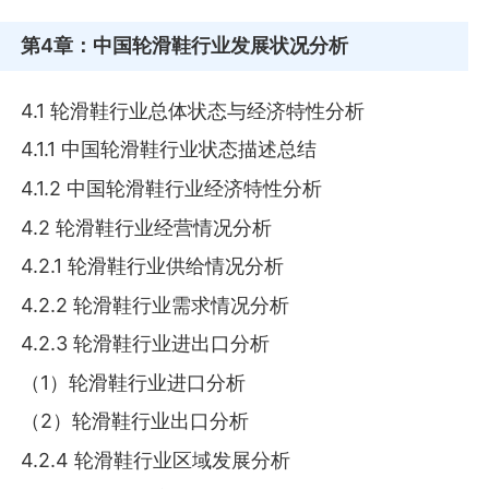
第4章
：中国轮滑鞋行业发展状况分析
4.1 轮滑鞋行业总体状态与经济特性分析
4.1.1 中国轮滑鞋行业状态描述总结
4.1.2 中国轮滑鞋行业经济特性分析
4.2 轮滑鞋行业经营情况分析
4.2.1 轮滑鞋行业供给情况分析
4.2.2 轮滑鞋行业需求情况分析
4.2.3 轮滑鞋行业进出口分析
（1）轮滑鞋行业进口分析
（2）轮滑鞋行业出口分析
4.2.4 轮滑鞋行业区域发展分析