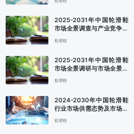
轮滑鞋
2025-2031年中国轮滑鞋
市场全景调查与产业竞争格
局报告
轮滑鞋
2025-2031年中国轮滑鞋
市场全景调研与市场全景评
估报告
轮滑鞋
2024-2030年中国轮滑鞋
行业市场供需态势及市场前
景评估报告
轮滑鞋