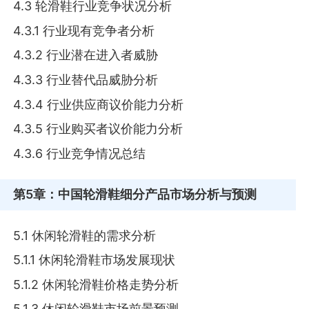
4.3 轮滑鞋行业竞争状况分析
4.3.1 行业现有竞争者分析
4.3.2 行业潜在进入者威胁
4.3.3 行业替代品威胁分析
4.3.4 行业供应商议价能力分析
4.3.5 行业购买者议价能力分析
4.3.6 行业竞争情况总结
第5章
：中国轮滑鞋细分产品市场分析与预测
5.1 休闲轮滑鞋的需求分析
5.1.1 休闲轮滑鞋市场发展现状
5.1.2 休闲轮滑鞋价格走势分析
5.1.3 休闲轮滑鞋市场前景预测