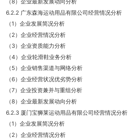
（8）企业最新发展动向分析
6.2.2 广东森海运动用品有限公司经营情况分析
（1）企业发展简况分析
（2）企业经营情况分析
（3）企业资质能力分析
（4）企业轮滑鞋业务分析
（5）企业销售渠道与网络分析
（6）企业经营状况优劣势分析
（7）企业投资兼并与重组分析
（8）企业最新发展动向分析
6.2.3 厦门宝狮莱运动用品有限公司经营情况分析
（1）企业发展简况分析
（2）企业经营情况分析