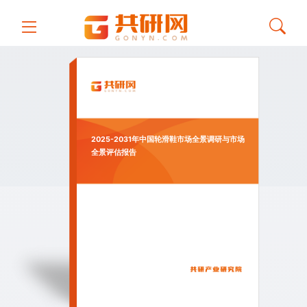
2025-2031年中国轮滑鞋市场全景调研与市场
全景评估报告