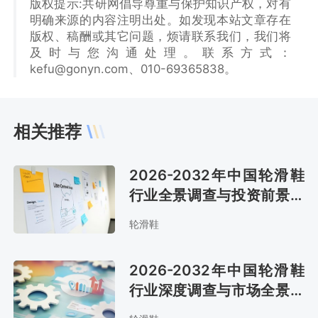
版权提示:共研网倡导尊重与保护知识产权，对有
明确来源的内容注明出处。如发现本站文章存在
版权、稿酬或其它问题，烦请联系我们，我们将
及时与您沟通处理。联系方式：
kefu@gonyn.com、010-69365838。
相关推荐
2026-2032年中国轮滑鞋
行业全景调查与投资前景报
告
轮滑鞋
2026-2032年中国轮滑鞋
行业深度调查与市场全景评
估报告