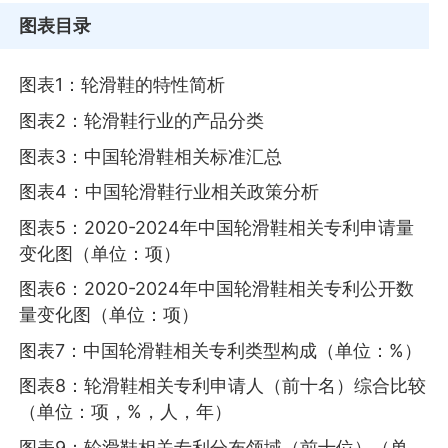
图表目录
图表1：轮滑鞋的特性简析
图表2：轮滑鞋行业的产品分类
图表3：中国轮滑鞋相关标准汇总
图表4：中国轮滑鞋行业相关政策分析
图表5：2020-2024年中国轮滑鞋相关专利申请量
变化图（单位：项）
图表6：2020-2024年中国轮滑鞋相关专利公开数
量变化图（单位：项）
图表7：中国轮滑鞋相关专利类型构成（单位：%）
图表8：轮滑鞋相关专利申请人（前十名）综合比较
（单位：项，%，人，年）
图表9：轮滑鞋相关专利分布领域（前十位）（单