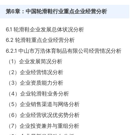
第6章
：中国轮滑鞋行业重点企业经营分析
6.1 轮滑鞋企业发展总体状况分析
6.2 轮滑鞋重点企业经营分析
6.2.1 中山市万浩体育制品有限公司经营情况分析
（1）企业发展简况分析
（2）企业经营情况分析
（3）企业资质能力分析
（4）企业轮滑鞋业务分析
（5）企业销售渠道与网络分析
（6）企业经营状况优劣势分析
（7）企业投资兼并与重组分析