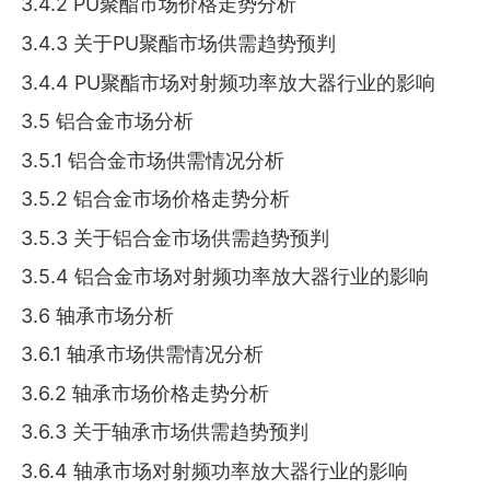
3.4.2 PU聚酯市场价格走势分析
3.4.3 关于PU聚酯市场供需趋势预判
3.4.4 PU聚酯市场对射频功率放大器行业的影响
3.5 铝合金市场分析
3.5.1 铝合金市场供需情况分析
3.5.2 铝合金市场价格走势分析
3.5.3 关于铝合金市场供需趋势预判
3.5.4 铝合金市场对射频功率放大器行业的影响
3.6 轴承市场分析
3.6.1 轴承市场供需情况分析
3.6.2 轴承市场价格走势分析
3.6.3 关于轴承市场供需趋势预判
3.6.4 轴承市场对射频功率放大器行业的影响