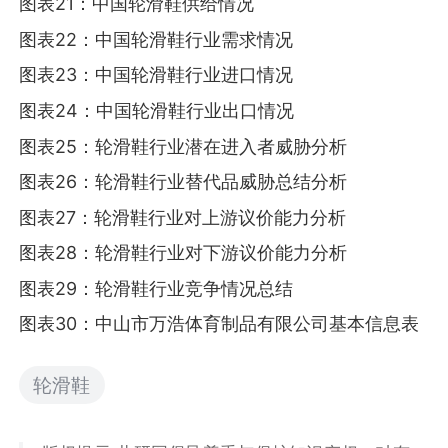
图表21：中国轮滑鞋供给情况
图表22：中国轮滑鞋行业需求情况
图表23：中国轮滑鞋行业进口情况
图表24：中国轮滑鞋行业出口情况
图表25：轮滑鞋行业潜在进入者威胁分析
图表26：轮滑鞋行业替代品威胁总结分析
图表27：轮滑鞋行业对上游议价能力分析
图表28：轮滑鞋行业对下游议价能力分析
图表29：轮滑鞋行业竞争情况总结
图表30：中山市万浩体育制品有限公司基本信息表
轮滑鞋