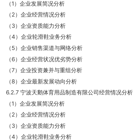
（1）企业发展简况分析
（2）企业经营情况分析
（3）企业资质能力分析
（4）企业轮滑鞋业务分析
（5）企业销售渠道与网络分析
（6）企业经营状况优劣势分析
（7）企业投资兼并与重组分析
（8）企业最新发展动向分析
6.2.7 宁波天鹅体育用品制造有限公司经营情况分析
（1）企业发展简况分析
（2）企业经营情况分析
（3）企业资质能力分析
（4）企业轮滑鞋业务分析