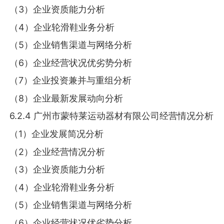
（3）企业资质能力分析
（4）企业轮滑鞋业务分析
（5）企业销售渠道与网络分析
（6）企业经营状况优劣势分析
（7）企业投资兼并与重组分析
（8）企业最新发展动向分析
6.2.4 广州市蒙特莱运动器材有限公司经营情况分析
（1）企业发展简况分析
（2）企业经营情况分析
（3）企业资质能力分析
（4）企业轮滑鞋业务分析
（5）企业销售渠道与网络分析
（6）企业经营状况优劣势分析