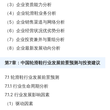
（3）企业资质能力分析
（4）企业轮滑鞋业务分析
（5）企业销售渠道与网络分析
（6）企业经营状况优劣势分析
（7）企业投资兼并与重组分析
（8）企业最新发展动向分析
第7章
：中国轮滑鞋行业发展前景预测与投资建议
7.1 轮滑鞋行业发展前景预测
7.1.1 行业生命周期分析
7.1.2 行业发展影响因素
（1）驱动因素