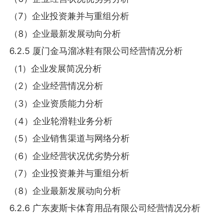
（7）企业投资兼并与重组分析
（8）企业最新发展动向分析
6.2.5 厦门金马溜冰鞋有限公司经营情况分析
（1）企业发展简况分析
（2）企业经营情况分析
（3）企业资质能力分析
（4）企业轮滑鞋业务分析
（5）企业销售渠道与网络分析
（6）企业经营状况优劣势分析
（7）企业投资兼并与重组分析
（8）企业最新发展动向分析
6.2.6 广东麦斯卡体育用品有限公司经营情况分析