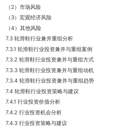
（2）市场风险
（3）宏观经济风险
（4）其他风险
7.3 轮滑鞋行业兼并重组分析
7.3.1 轮滑鞋行业投资兼并与重组案例
7.3.2 轮滑鞋行业投资兼并与重组方式
7.3.3 轮滑鞋行业投资兼并与重组动机
7.3.4 轮滑鞋行业投资兼并与重组趋势
7.4 轮滑鞋行业投资策略与建议
7.4.1 行业投资价值分析
7.4.2 行业投资机会分析
7.4.3 行业投资策略与建议