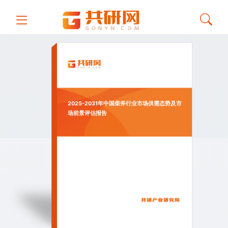
2025-2031年中国柴斧行业市场供需态势及市
场前景评估报告