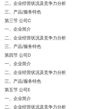
二、企业经营状况及竞争力分析
三、产品/服务特色
第三节 公司C
一、企业简介
二、企业经营状况及竞争力分析
三、产品/服务特色
第四节 公司D
一、企业简介
二、企业经营状况及竞争力分析
三、产品/服务特色
第五节 公司E
一、企业简介
二、企业经营状况及竞争力分析