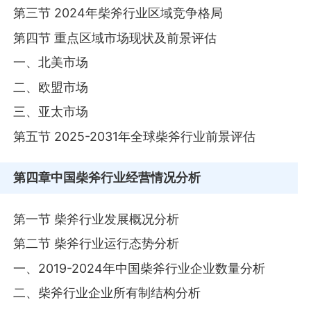
第三节 2024年柴斧行业区域竞争格局
第四节 重点区域市场现状及前景评估
一、北美市场
二、欧盟市场
三、亚太市场
第五节 2025-2031年全球柴斧行业前景评估
第四章
中国柴斧行业经营情况分析
第一节 柴斧行业发展概况分析
第二节 柴斧行业运行态势分析
一、2019-2024年中国柴斧行业企业数量分析
二、柴斧行业企业所有制结构分析