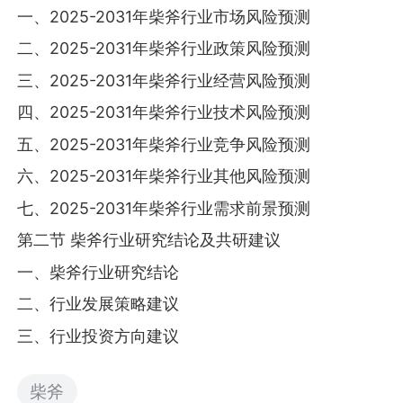
一、2025-2031年柴斧行业市场风险预测
二、2025-2031年柴斧行业政策风险预测
三、2025-2031年柴斧行业经营风险预测
四、2025-2031年柴斧行业技术风险预测
五、2025-2031年柴斧行业竞争风险预测
六、2025-2031年柴斧行业其他风险预测
七、2025-2031年柴斧行业需求前景预测
第二节 柴斧行业研究结论及共研建议
一、柴斧行业研究结论
二、行业发展策略建议
三、行业投资方向建议
柴斧