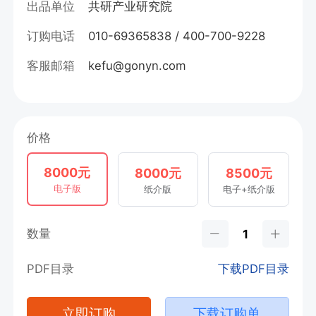
出品单位
共研产业研究院
订购电话
010-69365838 / 400-700-9228
客服邮箱
kefu@gonyn.com
价格
8000元
8000元
8500元
电子版
纸介版
电子+纸介版
数量
PDF目录
下载PDF目录
立即订购
下载订购单