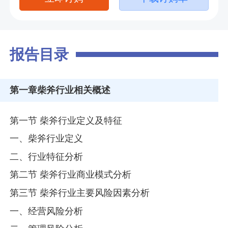
报告目录
第一章
柴斧行业相关概述
第一节 柴斧行业定义及特征
一、柴斧行业定义
二、行业特征分析
第二节 柴斧行业商业模式分析
第三节 柴斧行业主要风险因素分析
一、经营风险分析