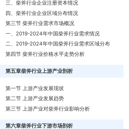
三、柴斧行业企业注册资本情况
四、柴斧行业企业区域分布情况
第三节 柴斧行业需求市场概况
一、2019-2024年中国柴斧行业需求情况
二、2019-2024年中国柴斧行业需求区域分布
第四节 柴斧行业价格水平走势分析
第五章
柴斧行业上游产业剖析
第一节 上游产业发展现状
第二节 上游产业发展趋势
第三节 上游产业对柴斧行业影响分析
第六章
柴斧行业下游市场剖析