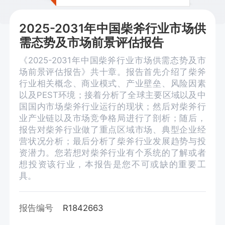
2025-2031年中国柴斧行业市场供
需态势及市场前景评估报告
《2025-2031年中国柴斧行业市场供需态势及市
场前景评估报告》共十章。报告首先介绍了柴斧
行业相关概念、商业模式、产业壁垒、风险因素
以及PEST环境；接着分析了全球主要区域以及中
国国内市场柴斧行业运行的现状；然后对柴斧行
业产业链以及市场竞争格局进行了剖析；随后，
报告对柴斧行业做了重点区域市场、典型企业经
营状况分析；最后分析了柴斧行业发展趋势与投
资潜力。您若想对柴斧行业有个系统的了解或者
想投资该行业，本报告是您不可或缺的重要工
具。
报告编号
R1842663