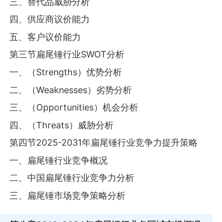
三、替代品威胁分析
四、供应商议价能力
五、客户议价能力
第三节扁尾锤行业SWOT分析
一、（Strengths）优势分析
二、（Weaknesses）劣势分析
三、（Opportunities）机会分析
四、（Threats）威胁分析
第四节2025-2031年扁尾锤行业竞争力提升策略
一、扁尾锤行业竞争概况
二、中国扁尾锤行业竞争力分析
三、扁尾锤市场竞争策略分析