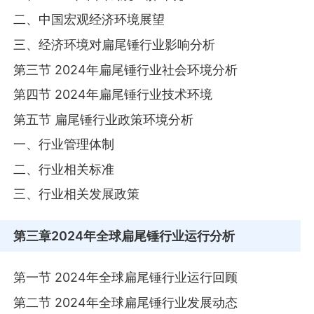
二、中国宏观经济环境展望
三、经济环境对扁尾锤行业影响分析
第三节 2024年扁尾锤行业社会环境分析
第四节 2024年扁尾锤行业技术环境
第五节 扁尾锤行业政策环境分析
一、行业管理体制
二、行业相关标准
三、行业相关发展政策
第三章
2024年全球扁尾锤行业运行分析
第一节 2024年全球扁尾锤行业运行回顾
第二节 2024年全球扁尾锤行业发展动态