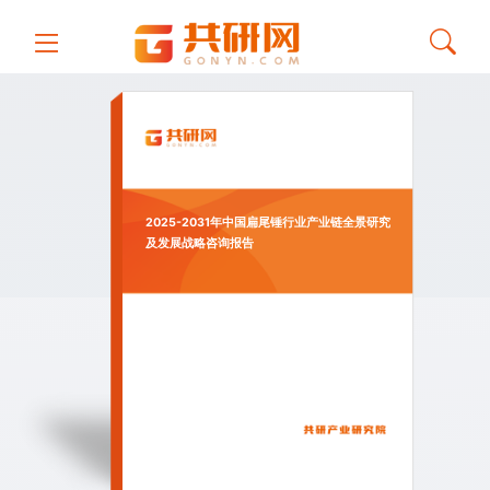
2025-2031年中国扁尾锤行业产业链全景研究
及发展战略咨询报告