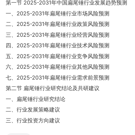
第一节 2025-2031年中国扁尾锤行业发展趋势预测
一、2025-2031年扁尾锤行业市场风险预测
二、2025-2031年扁尾锤行业政策风险预测
三、2025-2031年扁尾锤行业经营风险预测
四、2025-2031年扁尾锤行业技术风险预测
五、2025-2031年扁尾锤行业竞争风险预测
六、2025-2031年扁尾锤行业其他风险预测
七、2025-2031年扁尾锤行业需求前景预测
第二节 扁尾锤行业研究结论及共研建议
一、扁尾锤行业研究结论
二、行业发展策略建议
三、行业投资方向建议