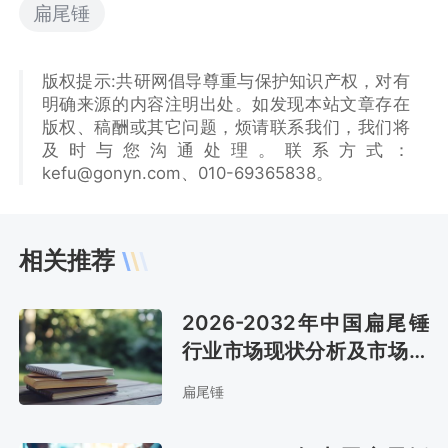
扁尾锤
版权提示:共研网倡导尊重与保护知识产权，对有
明确来源的内容注明出处。如发现本站文章存在
版权、稿酬或其它问题，烦请联系我们，我们将
及时与您沟通处理。联系方式：
kefu@gonyn.com、010-69365838。
相关推荐
2026-2032年中国扁尾锤
行业市场现状分析及市场前
景评估报告
扁尾锤