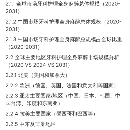
2.1.1 全球市场牙科护理全身麻醉总体规模（2020-
2031）
2.1.2 中国市场牙科护理全身麻醉总体规模（2020-
2031）
2.1.3 中国市场牙科护理全身麻醉总规模占全球比重
（2020-2031）
2.2 全球主要地区牙科护理全身麻醉市场规模分析
（2020 VS 2024 VS 2031）
2.2.1 北美（美国和加拿大）
2.2.2 欧洲（德国、英国、法国和意大利等国家）
2.2.3 亚太主要国家/地区（中国、日本、韩国、中
国台湾、印度和东南亚）
2.2.4 拉美主要国家（墨西哥和巴西等）
2.2.5 中东及非洲地区