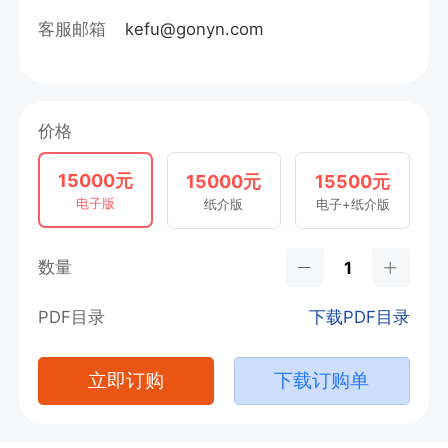
客服邮箱
kefu@gonyn.com
价格
15000元
15000元
15500元
电子版
纸介版
电子+纸介版
数量
PDF目录
下载PDF目录
立即订购
下载订购单