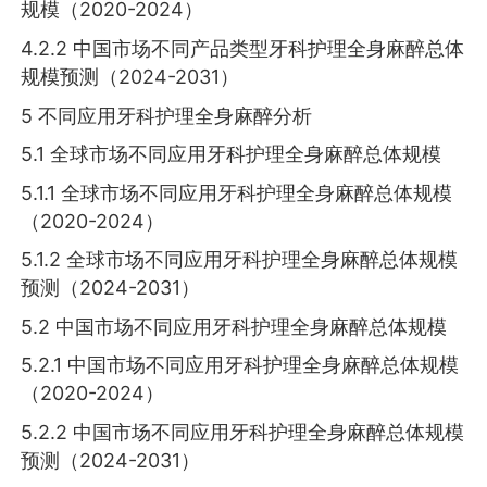
规模（2020-2024）
4.2.2 中国市场不同产品类型牙科护理全身麻醉总体
规模预测（2024-2031）
5 不同应用牙科护理全身麻醉分析
5.1 全球市场不同应用牙科护理全身麻醉总体规模
5.1.1 全球市场不同应用牙科护理全身麻醉总体规模
（2020-2024）
5.1.2 全球市场不同应用牙科护理全身麻醉总体规模
预测（2024-2031）
5.2 中国市场不同应用牙科护理全身麻醉总体规模
5.2.1 中国市场不同应用牙科护理全身麻醉总体规模
（2020-2024）
5.2.2 中国市场不同应用牙科护理全身麻醉总体规模
预测（2024-2031）