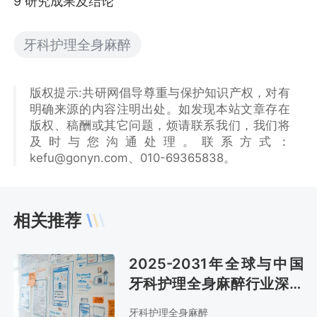
9 研究成果及结论
牙科护理全身麻醉
版权提示:共研网倡导尊重与保护知识产权，对有
明确来源的内容注明出处。如发现本站文章存在
版权、稿酬或其它问题，烦请联系我们，我们将
及时与您沟通处理。联系方式：
kefu@gonyn.com、010-69365838。
相关推荐
2025-2031年全球与中国
牙科护理全身麻醉行业深度
调查与未来前景预测报告
牙科护理全身麻醉