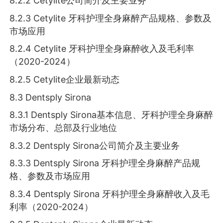
8.2.2 Cetylite公司简介及主要业务
8.2.3 Cetylite 牙科护理全身麻醉产品规格、参数及
市场应用
8.2.4 Cetylite 牙科护理全身麻醉收入及毛利率
（2020-2024）
8.2.5 Cetylite企业最新动态
8.3 Dentsply Sirona
8.3.1 Dentsply Sirona基本信息、牙科护理全身麻醉
市场分布、总部及行业地位
8.3.2 Dentsply Sirona公司简介及主要业务
8.3.3 Dentsply Sirona 牙科护理全身麻醉产品规
格、参数及市场应用
8.3.4 Dentsply Sirona 牙科护理全身麻醉收入及毛
利率（2020-2024）