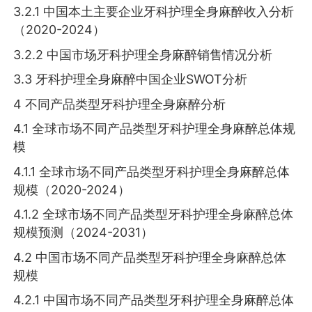
3.2.1 中国本土主要企业牙科护理全身麻醉收入分析
（2020-2024）
3.2.2 中国市场牙科护理全身麻醉销售情况分析
3.3 牙科护理全身麻醉中国企业SWOT分析
4 不同产品类型牙科护理全身麻醉分析
4.1 全球市场不同产品类型牙科护理全身麻醉总体规
模
4.1.1 全球市场不同产品类型牙科护理全身麻醉总体
规模（2020-2024）
4.1.2 全球市场不同产品类型牙科护理全身麻醉总体
规模预测（2024-2031）
4.2 中国市场不同产品类型牙科护理全身麻醉总体
规模
4.2.1 中国市场不同产品类型牙科护理全身麻醉总体