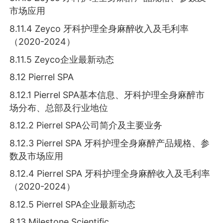
市场应用
8.11.4 Zeyco 牙科护理全身麻醉收入及毛利率
（2020-2024）
8.11.5 Zeyco企业最新动态
8.12 Pierrel SPA
8.12.1 Pierrel SPA基本信息、牙科护理全身麻醉市
场分布、总部及行业地位
8.12.2 Pierrel SPA公司简介及主要业务
8.12.3 Pierrel SPA 牙科护理全身麻醉产品规格、参
数及市场应用
8.12.4 Pierrel SPA 牙科护理全身麻醉收入及毛利率
（2020-2024）
8.12.5 Pierrel SPA企业最新动态
8.13 Milestone Scientific